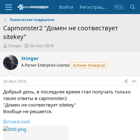
Войти
Регистрация
🇷🇺
Техническая поддержка
Capmonster2 "Домен не соотвествует
sitekey"
А
Д
Stinger
26 Июл 2018
в
а
т
т
Stinger
о
а
A-Parser Enterprise License
A-Parser Enterprise
р
н
т
а
е
ч
26 Июл 2018
#1
м
а
ы
л
Добрый день, в последнее время стал получать только
а
такие ответы в capmonster2
"Домен не соотвествует sitekey"
Вообще не решается.
Вложения