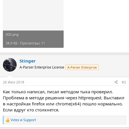
000.png
38,9 КБ · Просмотры: 11
Stinger
A-Parser Enterprise License
A-Parser Enterprise
26 Июл 2018
#2
Как только написал, писал методом тыка проверил.
Проблема в методе решения через httprequest. Выставил
в настройках firefox или chrome(x64) пошло нормально.
Если вдруг кто столкнется.
Vvtex
и
Support
Р
е