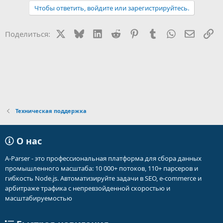
а
Чтобы ответить, войдите или зарегистрируйтесь.
к
ц
и
X
Bluesky
LinkedIn
Reddit
Pinterest
Tumblr
WhatsApp
Электр
Сс
Поделиться:
и
:
Техническая поддержка
О нас
A-Parser - это профессиональная платформа для сбора данных
промышленного масштаба: 10 000+ потоков, 110+ парсеров и
гибкость Node.js. Автоматизируйте задачи в SEO, e-commerce и
арбитраже трафика с непревзойденной скоростью и
масштабируемостью