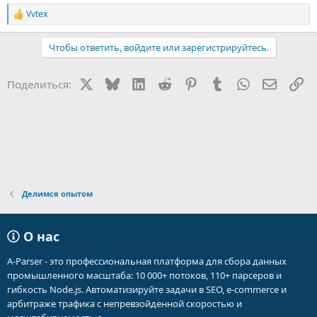
Vvtex
Р
е
а
Чтобы ответить, войдите или зарегистрируйтесь.
к
ц
и
X
Bluesky
LinkedIn
Reddit
Pinterest
Tumblr
WhatsApp
Электр
Сс
Поделиться:
и
:
Делимся опытом
О нас
A-Parser - это профессиональная платформа для сбора данных
промышленного масштаба: 10 000+ потоков, 110+ парсеров и
гибкость Node.js. Автоматизируйте задачи в SEO, e-commerce и
арбитраже трафика с непревзойденной скоростью и