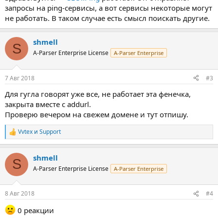
запросы на ping-сервисы, а вот сервисы некоторые могут
не работать. В таком случае есть смысл поискать другие.
shmell
S
A-Parser Enterprise License
A-Parser Enterprise
7 Авг 2018
#3
Для гугла говорят уже все, не работает эта фенечка,
закрыта вместе с addurl.
Проверю вечером на свежем домене и тут отпишу.
Vvtex
и
Support
Р
е
а
shmell
к
S
ц
A-Parser Enterprise License
A-Parser Enterprise
и
и
:
8 Авг 2018
#4
0 реакции