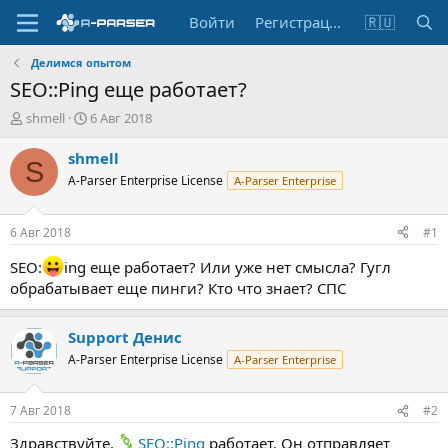
Войти
Регистрация
🇷🇺
Делимся опытом
SEO::Ping еще работает?
А
Д
shmell
6 Авг 2018
в
а
т
т
shmell
S
о
а
A-Parser Enterprise License
A-Parser Enterprise
р
н
т
а
е
ч
6 Авг 2018
#1
м
а
ы
л
SEO:
ing еще работает? Или уже нет смысла? Гугл
а
обрабатывает еще пинги? Кто что знает? СПС
Support Денис
A-Parser Enterprise License
A-Parser Enterprise
7 Авг 2018
#2
Здравствуйте.
SEO::Ping
работает. Он отправляет