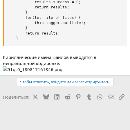
            results.success = 0;

            return results;

        }

        for(let file of files) {

            this.logger.put(file);

        }

        return results;

    }
Кириллические имена файлов выводятся в
неправильной кодировке:
Чтобы ответить, войдите или зарегистрируйтесь.
X
Bluesky
LinkedIn
Reddit
Pinterest
Tumblr
WhatsApp
Электр
Сс
Поделиться: