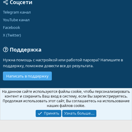
Соцсети
Telegram канал
YouTube канал
Facebook
X (Twitter)
Поддержка
Нужна помощь с настройкой или работой парсера? Напишите в
поддержку, поможем довести все до результата.
Написать в поддержку
Russian (RU)
На данном сайте используются файлы cookie, чтобы персонализировать
контент и сохранить Ваш вход в систему, если Вы зарегистрируетесь.
Обратная связь
Условия и правила
Продолжая использовать этот сайт, Вы соглашаетесь на использование
Политика конфиденциальности
Помощь
Главная
R
наших файлов cookie.
S
S
Принять
Узнать больше.…
®
Community platform by XenForo
© 2010-2026 XenForo Ltd.