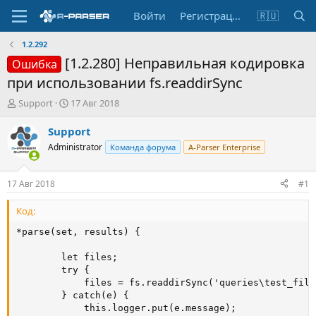
Войти
Регистрация
🇷🇺
1.2.292
[1.2.280] Неправильная кодировка
Ошибка
при использовании fs.readdirSync
А
Д
Support
17 Авг 2018
в
а
т
т
Support
о
а
Administrator
Команда форума
A-Parser Enterprise
р
н
т
а
е
ч
17 Авг 2018
#1
м
а
ы
л
Код:
а
*parse(set, results) {

        let files;

        try {

            files = fs.readdirSync('queries\test_files
        } catch(e) {

            this.logger.put(e.message);
