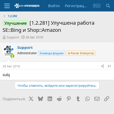
Войти
Регистрация
🇷🇺
1.2.292
[1.2.281] Улучшена работа
Улучшение
SE::Bing и Shop::Amazon
А
Д
Support
28 Авг 2018
в
а
т
т
Support
о
а
Administrator
Команда форума
A-Parser Enterprise
р
н
т
а
е
ч
28 Авг 2018
#1
м
а
ы
л
subj
а
Чтобы ответить, войдите или зарегистрируйтесь.
X
Bluesky
LinkedIn
Reddit
Pinterest
Tumblr
WhatsApp
Электр
Сс
Поделиться: