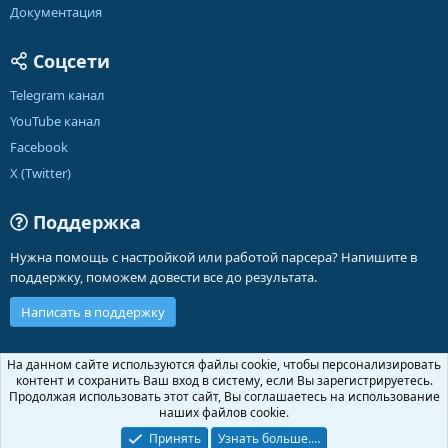
Документация
Соцсети
Telegram канал
YouTube канал
Facebook
X (Twitter)
Поддержка
Нужна помощь с настройкой или работой парсера? Напишите в
поддержку, поможем довести все до результата.
Написать в поддержку
Russian (RU)
На данном сайте используются файлы cookie, чтобы персонализировать
контент и сохранить Ваш вход в систему, если Вы зарегистрируетесь.
Обратная связь
Условия и правила
Продолжая использовать этот сайт, Вы соглашаетесь на использование
Политика конфиденциальности
Помощь
Главная
R
наших файлов cookie.
S
S
Принять
Узнать больше.…
®
Community platform by XenForo
© 2010-2026 XenForo Ltd.