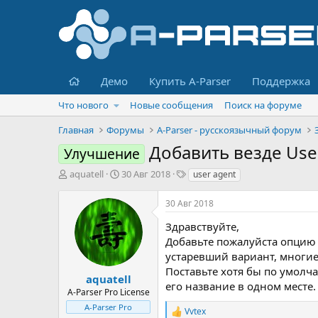
Главная
Демо
Купить A-Parser
Поддержка
Что нового
Новые сообщения
Поиск на форуме
Главная
Форумы
A-Parser - русскоязычный форум
Добавить везде Use
Улучшение
А
Д
Т
aquatell
30 Авг 2018
user agent
в
а
е
т
т
г
30 Авг 2018
о
а
и
р
н
Здравствуйте,
т
а
Добавьте пожалуйста опцию в
е
ч
устаревший вариант, многие 
м
а
Поставьте хотя бы по умолча
ы
л
aquatell
его название в одном месте.
а
A-Parser Pro License
A-Parser Pro
Vvtex
Р