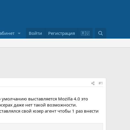
П
абинет
Войти
Регистрация
🇷🇺
о
и
с
к
#1
 умолчанию выставляется Mozilla 4.0 это
рсерах даже нет такой возможности.
ставлялся свой юзер агент чтобы 1 раз внести