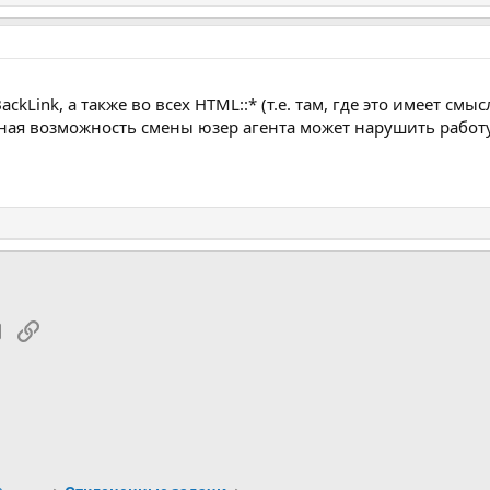
BackLink, а также во всех HTML::* (т.е. там, где это имеет см
ная возможность смены юзер агента может нарушить работу 
tsApp
Электронная почта
Ссылка