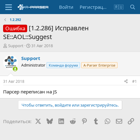
Войти
Регистрация
🇷🇺
1.2.292
[1.2.286] Исправлен
Ошибка
SE::AOL::Suggest
А
Д
Support
31 Авг 2018
в
а
т
т
Support
о
а
Administrator
Команда форума
A-Parser Enterprise
р
н
т
а
е
ч
31 Авг 2018
#1
м
а
ы
л
Парсер переписан на JS
а
Чтобы ответить, войдите или зарегистрируйтесь.
X
Bluesky
LinkedIn
Reddit
Pinterest
Tumblr
WhatsApp
Электр
Сс
Поделиться: