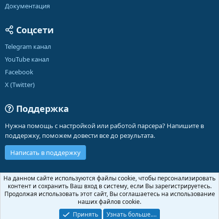
Документация
Соцсети
Telegram канал
YouTube канал
Facebook
X (Twitter)
Поддержка
Нужна помощь с настройкой или работой парсера? Напишите в
поддержку, поможем довести все до результата.
Написать в поддержку
Russian (RU)
На данном сайте используются файлы cookie, чтобы персонализировать
контент и сохранить Ваш вход в систему, если Вы зарегистрируетесь.
Обратная связь
Условия и правила
Продолжая использовать этот сайт, Вы соглашаетесь на использование
Политика конфиденциальности
Помощь
Главная
R
наших файлов cookie.
S
S
Принять
Узнать больше.…
®
Community platform by XenForo
© 2010-2026 XenForo Ltd.