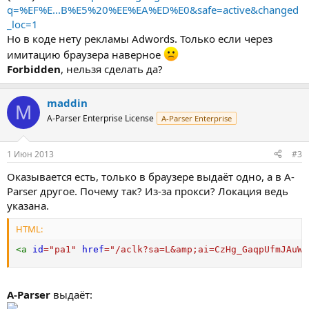
q=%EF%E...B%E5%20%EE%EA%ED%E0&safe=active&changed
_loc=1
Но в коде нету рекламы Adwords. Только если через
имитацию браузера наверное
Forbidden
, нельзя сделать да?
maddin
M
A-Parser Enterprise License
A-Parser Enterprise
1 Июн 2013
#3
Оказывается есть, только в браузере выдаёт одно, а в A-
Parser другое. Почему так? Из-за прокси? Локация ведь
указана.
HTML:
<
a
id
=
"
pa1
"
href
=
"
/aclk?sa=L
&amp;
ai=CzHg_GaqpUfmJAuWU
A-Parser
выдаёт: