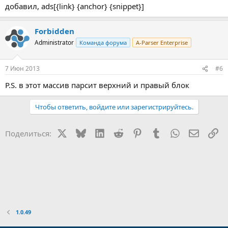
добавил, ads[{link} {anchor} {snippet}]
Forbidden
Administrator
Команда форума
A-Parser Enterprise
7 Июн 2013
#6
P.S. в этот массив парсит верхний и правый блок
Чтобы ответить, войдите или зарегистрируйтесь.
X
Bluesky
LinkedIn
Reddit
Pinterest
Tumblr
WhatsApp
Электр
Сс
Поделиться:
1.0.49