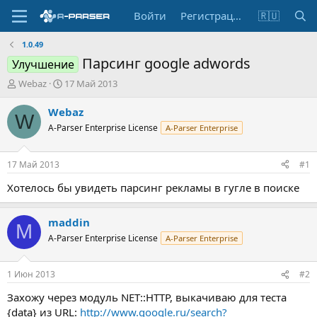
Войти
Регистрация
🇷🇺
1.0.49
Парсинг google adwords
Улучшение
А
Д
Webaz
17 Май 2013
в
а
т
т
Webaz
W
о
а
A-Parser Enterprise License
A-Parser Enterprise
р
н
т
а
е
ч
17 Май 2013
#1
м
а
ы
л
Хотелось бы увидеть парсинг рекламы в гугле в поиске
а
maddin
M
A-Parser Enterprise License
A-Parser Enterprise
1 Июн 2013
#2
Захожу через модуль NET::HTTP, выкачиваю для теста
{data} из URL:
http://www.google.ru/search?