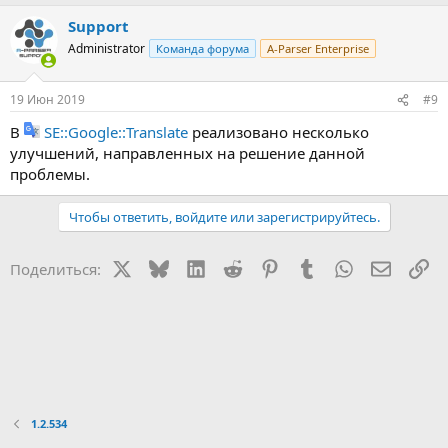
Support
Administrator
Команда форума
A-Parser Enterprise
19 Июн 2019
#9
В
SE::Google::Translate
реализовано несколько
улучшений, направленных на решение данной
проблемы.
Чтобы ответить, войдите или зарегистрируйтесь.
X
Bluesky
LinkedIn
Reddit
Pinterest
Tumblr
WhatsApp
Электр
Сс
Поделиться:
1.2.534