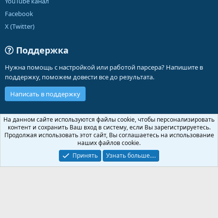
YouTube канал
Facebook
X (Twitter)
Поддержка
Нужна помощь с настройкой или работой парсера? Напишите в
поддержку, поможем довести все до результата.
Написать в поддержку
Russian (RU)
На данном сайте используются файлы cookie, чтобы персонализировать
контент и сохранить Ваш вход в систему, если Вы зарегистрируетесь.
Обратная связь
Условия и правила
Продолжая использовать этот сайт, Вы соглашаетесь на использование
Политика конфиденциальности
Помощь
Главная
R
наших файлов cookie.
S
S
Принять
Узнать больше.…
®
Community platform by XenForo
© 2010-2026 XenForo Ltd.