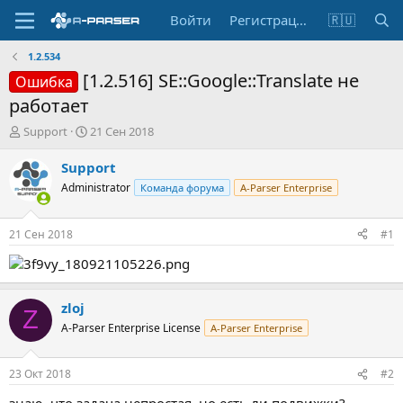
Войти
Регистрация
🇷🇺
1.2.534
[1.2.516] SE::Google::Translate не
Ошибка
работает
А
Д
Support
21 Сен 2018
в
а
т
т
Support
о
а
Administrator
Команда форума
A-Parser Enterprise
р
н
т
а
е
ч
21 Сен 2018
#1
м
а
ы
л
а
zloj
Z
A-Parser Enterprise License
A-Parser Enterprise
23 Окт 2018
#2