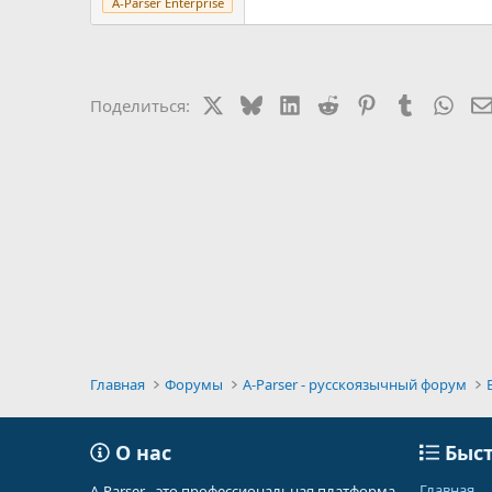
A-Parser Enterprise
X
Bluesky
LinkedIn
Reddit
Pinterest
Tumblr
Wha
Поделиться:
Главная
Форумы
A-Parser - русскоязычный форум
О нас
Быст
Главная
A-Parser - это профессиональная платформа