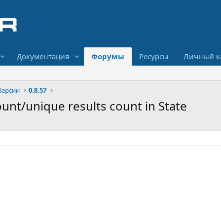
Документация
Форумы
Ресурсы
Личный к
Версии
0.8.57
unt/unique results count in State