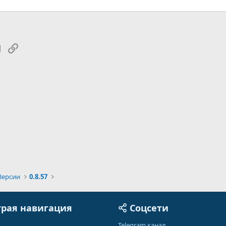
tsApp
Электронная почта
Ссылка
Версии
0.8.57
рая навигация
Соцсети
Telegram канал