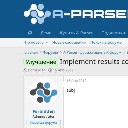
Главная
Демо
Купить A-Parser
Поддержка
Что нового
Новые сообщения
Поиск на форуме
Главная
Форумы
A-Parser - русскоязычный форум
Implement results co
Улучшение
А
Д
Forbidden
16 Апр 2012
в
а
т
т
16 Апр 2012
о
а
subj
р
н
т
а
е
ч
м
а
Forbidden
ы
л
а
Administrator
Команда форума