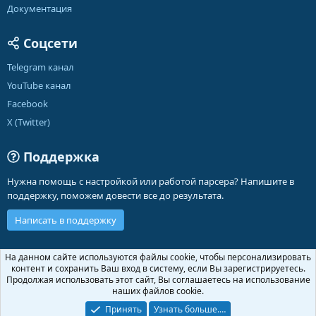
Документация
Соцсети
Telegram канал
YouTube канал
Facebook
X (Twitter)
Поддержка
Нужна помощь с настройкой или работой парсера? Напишите в
поддержку, поможем довести все до результата.
Написать в поддержку
Russian (RU)
На данном сайте используются файлы cookie, чтобы персонализировать
контент и сохранить Ваш вход в систему, если Вы зарегистрируетесь.
Обратная связь
Условия и правила
Продолжая использовать этот сайт, Вы соглашаетесь на использование
Политика конфиденциальности
Помощь
Главная
R
наших файлов cookie.
S
S
Принять
Узнать больше.…
®
Community platform by XenForo
© 2010-2026 XenForo Ltd.