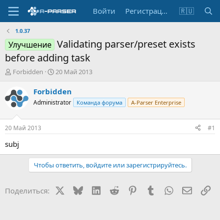
Войти
Регистрация
🇷🇺
1.0.37
Validating parser/preset exists
Улучшение
before adding task
А
Д
Forbidden
20 Май 2013
в
а
т
т
Forbidden
о
а
Administrator
Команда форума
A-Parser Enterprise
р
н
т
а
е
ч
20 Май 2013
#1
м
а
ы
л
subj
а
Чтобы ответить, войдите или зарегистрируйтесь.
X
Bluesky
LinkedIn
Reddit
Pinterest
Tumblr
WhatsApp
Электр
Сс
Поделиться: