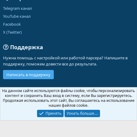
Telegram канал
YouTube канал
Facebook
X (Twitter)
Поддержка
Нужна помощь с настройкой или работой парсера? Напишите в
поддержку, поможем довести все до результата.
Написать в поддержку
Russian (RU)
На данном сайте используются файлы cookie, чтобы персонализировать
контент и сохранить Ваш вход в систему, если Вы зарегистрируетесь.
Обратная связь
Условия и правила
Продолжая использовать этот сайт, Вы соглашаетесь на использование
Политика конфиденциальности
Помощь
Главная
R
наших файлов cookie.
S
S
Принять
Узнать больше.…
®
Community platform by XenForo
© 2010-2026 XenForo Ltd.