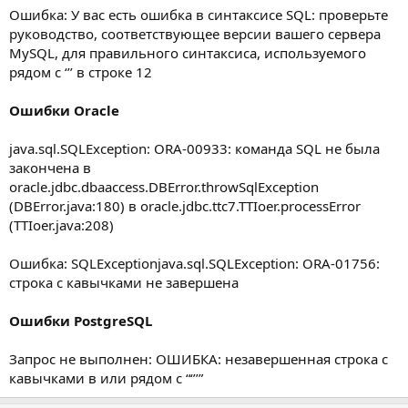
Ошибка: У вас есть ошибка в синтаксисе SQL: проверьте
руководство, соответствующее версии вашего сервера
MySQL, для правильного синтаксиса, используемого
рядом с ‘’’ в строке 12
Ошибки Oracle
java.sql.SQLException: ORA-00933: команда SQL не была
закончена в
oracle.jdbc.dbaaccess.DBError.throwSqlException
(DBError.java:180) в oracle.jdbc.ttc7.TTIoer.processError
(TTIoer.java:208)
Ошибка: SQLExceptionjava.sql.SQLException: ORA-01756:
строка с кавычками не завершена
Ошибки PostgreSQL
Запрос не выполнен: ОШИБКА: незавершенная строка с
кавычками в или рядом с “‘’’”