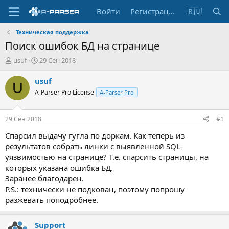
Войти
Регистрация
🇷🇺
Техническая поддержка
Поиск ошибок БД на странице
А
Д
usuf
29 Сен 2018
в
а
т
т
usuf
U
о
а
A-Parser Pro License
A-Parser Pro
р
н
т
а
е
ч
29 Сен 2018
#1
м
а
ы
л
Спарсил выдачу гугла по доркам. Как теперь из
а
результатов собрать линки с выявленной SQL-
уязвимостью на странице? Т.е. спарсить страницы, на
которых указана ошибка БД.
Заранее благодарен.
P.S.: технически не подкован, поэтому попрошу
разжевать поподробнее.
Support