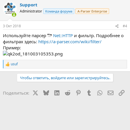
Support
Administrator
Команда форума
A-Parser Enterprise
3 Окт 2018
#4
Используйте парсер
Net::HTTP
и фильтр. Подробнее о
фильтрах здесь:
https://a-parser.com/wiki/filter/
Пример:
usuf
Р
е
а
Чтобы ответить, войдите или зарегистрируйтесь.
к
ц
и
X
Bluesky
LinkedIn
Reddit
Pinterest
Tumblr
WhatsApp
Электр
Сс
Поделиться:
и
: