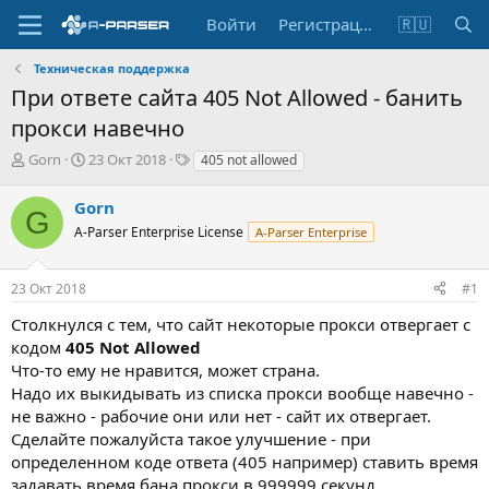
Войти
Регистрация
🇷🇺
Техническая поддержка
При ответе сайта 405 Not Allowed - банить
прокси навечно
А
Д
Т
Gorn
23 Окт 2018
405 not allowed
в
а
е
т
т
г
Gorn
G
о
а
и
A-Parser Enterprise License
A-Parser Enterprise
р
н
т
а
е
ч
23 Окт 2018
#1
м
а
ы
л
Столкнулся с тем, что сайт некоторые прокси отвергает с
а
кодом
405 Not Allowed
Что-то ему не нравится, может страна.
Надо их выкидывать из списка прокси вообще навечно -
не важно - рабочие они или нет - сайт их отвергает.
Сделайте пожалуйста такое улучшение - при
определенном коде ответа (405 например) ставить время
задавать время бана прокси в 999999 секунд.