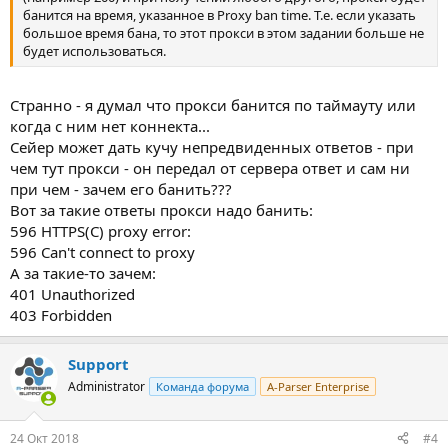
банится на время, указанное в Proxy ban time. Т.е. если указать
большое время бана, то этот прокси в этом задании больше не
будет использоваться.
Странно - я думал что прокси банится по таймауту или
когда с ним нет коннекта...
Сейер может дать кучу непредвиденных ответов - при
чем тут прокси - он передал от сервера ответ и сам ни
при чем - зачем его банить???
Вот за такие ответы прокси надо банить:
596 HTTPS(C) proxy error:
596 Can't connect to proxy
А за такие-то зачем:
401 Unauthorized
403 Forbidden
Support
Administrator
Команда форума
A-Parser Enterprise
24 Окт 2018
#4