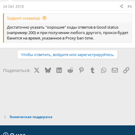
24 Окт 2018
#6
Support сказал(а):
Достаточно указать "хорошие" коды ответов в Good status
(например 200) и при получении любого другого, прокси будет
банится на время, указанное в Proxy ban time.
Чтобы ответить, войдите или зарегистрируйтесь.
X
Bluesky
LinkedIn
Reddit
Pinterest
Tumblr
WhatsApp
Электр
Сс
Поделиться:
Техническая поддержка