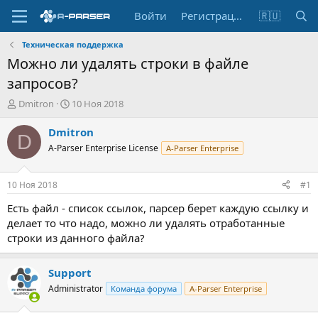
Войти
Регистрация
🇷🇺
Техническая поддержка
Можно ли удалять строки в файле
запросов?
А
Д
Dmitron
10 Ноя 2018
в
а
т
т
Dmitron
D
о
а
A-Parser Enterprise License
A-Parser Enterprise
р
н
т
а
е
ч
10 Ноя 2018
#1
м
а
ы
л
Есть файл - список ссылок, парсер берет каждую ссылку и
а
делает то что надо, можно ли удалять отработанные
строки из данного файла?
Support
Administrator
Команда форума
A-Parser Enterprise