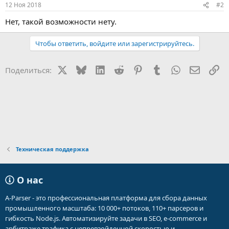
12 Ноя 2018
#2
Нет, такой возможности нету.
Чтобы ответить, войдите или зарегистрируйтесь.
X
Bluesky
LinkedIn
Reddit
Pinterest
Tumblr
WhatsApp
Электр
Сс
Поделиться:
Техническая поддержка
О нас
A-Parser - это профессиональная платформа для сбора данных
промышленного масштаба: 10 000+ потоков, 110+ парсеров и
гибкость Node.js. Автоматизируйте задачи в SEO, e-commerce и
арбитраже трафика с непревзойденной скоростью и