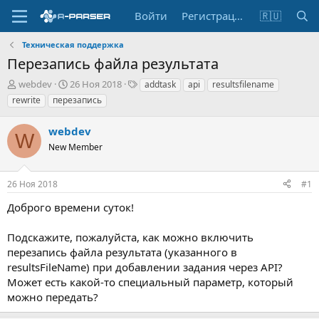
Войти
Регистрация
🇷🇺
Техническая поддержка
Перезапись файла результата
А
Д
Т
webdev
26 Ноя 2018
addtask
api
resultsfilename
в
а
е
rewrite
перезапись
т
т
г
о
а
и
webdev
р
н
W
т
New Member
а
е
ч
м
а
26 Ноя 2018
#1
ы
л
а
Доброго времени суток!
Подскажите, пожалуйста, как можно включить
перезапись файла результата (указанного в
resultsFileName) при добавлении задания через API?
Может есть какой-то специальный параметр, который
можно передать?