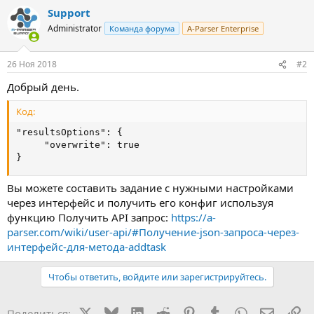
Support
Administrator
Команда форума
A-Parser Enterprise
26 Ноя 2018
#2
Добрый день.
Код:
"resultsOptions": {

     "overwrite": true

}
Вы можете составить задание с нужными настройками
через интерфейс и получить его конфиг используя
функцию Получить API запрос:
https://a-
parser.com/wiki/user-api/#Получение-json-запроса-через-
интерфейс-для-метода-addtask
Чтобы ответить, войдите или зарегистрируйтесь.
X
Bluesky
LinkedIn
Reddit
Pinterest
Tumblr
WhatsApp
Электр
Сс
Поделиться: