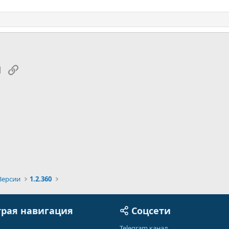
tsApp
Электронная почта
Ссылка
Версии
1.2.360
рая навигация
Соцсети
Telegram канал