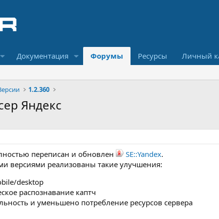
Документация
Форумы
Ресурсы
Личный к
Версии
1.2.360
рсер Яндекс
олностью переписан и обновлен
SE::Yandex
.
и версиями реализованы такие улучшения:
bile/desktop
ское распознавание каптч
льность и уменьшено потребление ресурсов сервера