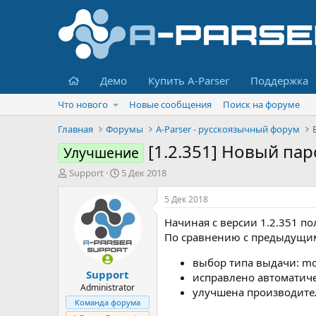
Главная
Демо
Купить A-Parser
Поддержка
Что нового
Новые сообщения
Поиск на форуме
Главная
Форумы
A-Parser - русскоязычный форум
[1.2.351] Новый па
Улучшение
А
Д
Support
5 Дек 2018
в
а
т
т
5 Дек 2018
о
а
Начиная с версии 1.2.351 п
р
н
т
а
По сравнению с предыдущим
е
ч
м
а
выбор типа выдачи: mo
Support
ы
л
исправлено автоматиче
а
Administrator
улучшена производите
Команда форума