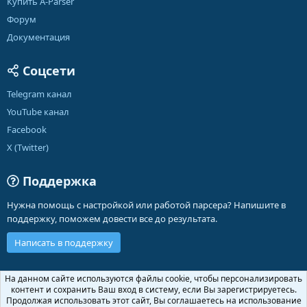
Купить A-Parser
Форум
Документация
Соцсети
Telegram канал
YouTube канал
Facebook
X (Twitter)
Поддержка
Нужна помощь с настройкой или работой парсера? Напишите в
поддержку, поможем довести все до результата.
Написать в поддержку
Russian (RU)
На данном сайте используются файлы cookie, чтобы персонализировать
контент и сохранить Ваш вход в систему, если Вы зарегистрируетесь.
Обратная связь
Условия и правила
Продолжая использовать этот сайт, Вы соглашаетесь на использование