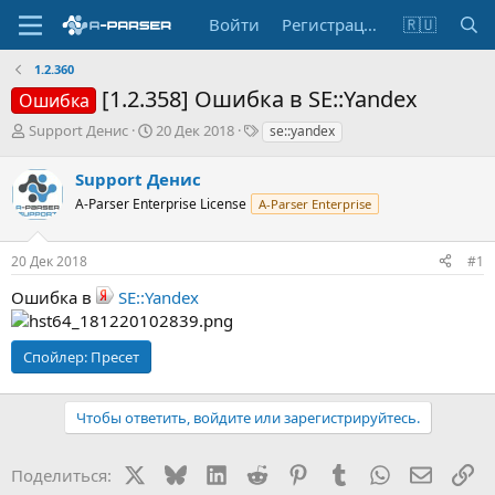
Войти
Регистрация
🇷🇺
1.2.360
[1.2.358] Ошибка в SE::Yandex
Ошибка
А
Д
Т
Support Денис
20 Дек 2018
se::yandex
в
а
е
т
т
г
Support Денис
о
а
и
A-Parser Enterprise License
A-Parser Enterprise
р
н
т
а
е
ч
20 Дек 2018
#1
м
а
ы
л
Ошибка в
SE::Yandex
а
Спойлер:
Пресет
Чтобы ответить, войдите или зарегистрируйтесь.
X
Bluesky
LinkedIn
Reddit
Pinterest
Tumblr
WhatsApp
Электр
Сс
Поделиться: