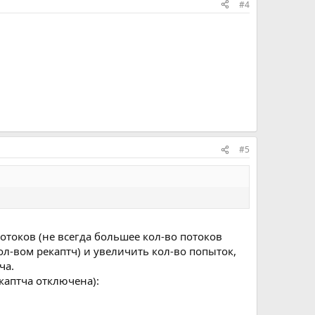
#4
#5
отоков (не всегда большее кол-во потоков
ол-вом рекаптч) и увеличить кол-во попыток,
ча.
екаптча отключена):