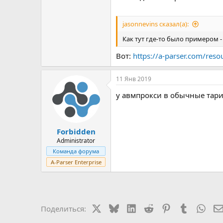
jasonnevins сказал(а):
Как тут где-то было примером -
Вот:
https://a-parser.com/reso
11 Янв 2019
у авмпрокси в обычные тариф
Forbidden
Administrator
Команда форума
A-Parser Enterprise
X
Bluesky
LinkedIn
Reddit
Pinterest
Tumblr
Wha
Поделиться: