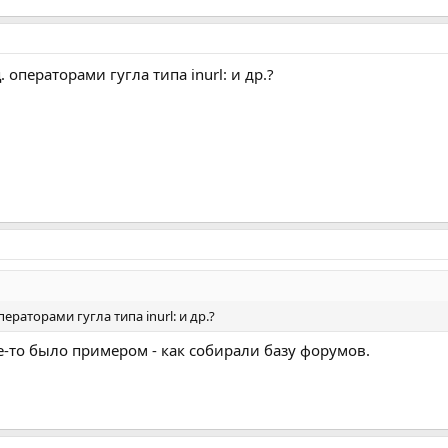
 операторами гугла типа inurl: и др.?
ераторами гугла типа inurl: и др.?
где-то было примером - как собирали базу форумов.