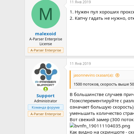
11 Янв 2019
M
1. Нужен пул хороших прокс
2. Капчу гадать не нужно, 
malexoid
A-Parser Enterprise
License
A-Parser Enterprise
11 Янв 2019
jasonnevins сказал(а):
1500 потоков, скорость выше 50
В большинстве случаев прич
Support
Поэксперементируйте с разл
Administrator
означает большую скорость),
Команда форума
уменьшить количество страни
A-Parser Enterprise
Вот свежий замер (300 поток
Как видно на скриншоте - ск