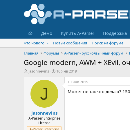
Главная
Демо
Купить A-Parser
Поддержка
Что нового
Новые сообщения
Поиск на форуме
Главная
Форумы
A-Parser - русскоязычный форум
Google modern, AWM + XEvil, о
А
Д
jasonnevins
10 Янв 2019
в
а
т
т
10 Янв 2019
о
а
J
Может не так что делаю? 150
р
н
т
а
е
ч
м
а
jasonnevins
ы
л
а
A-Parser Enterprise
License
A-Parser Enterprise