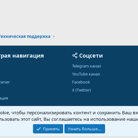
Техническая поддержка
рая навигация
Соцсети
Telegram канал
YouTube канал
arser
Facebook
X (Twitter)
ация
kie, чтобы персонализировать контент и сохранить Ваш вхо
ьзовать этот сайт, Вы соглашаетесь на использование наши
Обратная связь
Условия и правила
Принять
Узнать больше.…
®
Community platform by XenForo
© 2010-2026 XenForo Ltd.