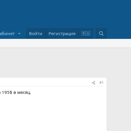
П
абинет
Войти
Регистрация
🇷🇺
о
и
с
к
#1
 195$ в месяц.