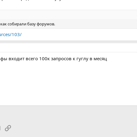
 как собирали базу форумов.
urces/103/
ы входит всего 100к запросов к гуглу в месяц
tsApp
Электронная почта
Ссылка