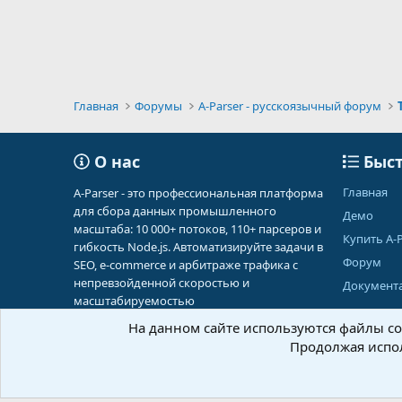
Главная
Форумы
A-Parser - русскоязычный форум
О нас
Быст
Главная
A-Parser - это профессиональная платформа
для сбора данных промышленного
Демо
масштаба: 10 000+ потоков, 110+ парсеров и
Купить A-P
гибкость Node.js. Автоматизируйте задачи в
Форум
SEO, e-commerce и арбитраже трафика с
непревзойденной скоростью и
Документ
масштабируемостью
На данном сайте используются файлы coo
Продолжая испол
Russian (RU)