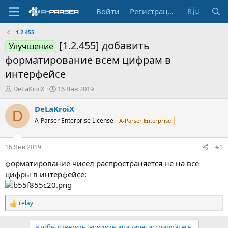
Войти
Регистрация
🇷🇺
1.2.455
[1.2.455] добавить
Улучшение
форматирование всем цифрам в
интерфейсе
А
Д
DeLaKroiX
16 Янв 2019
в
а
т
т
DeLaKroiX
D
о
а
A-Parser Enterprise License
A-Parser Enterprise
р
н
т
а
е
ч
16 Янв 2019
#1
м
а
ы
л
форматирование чисел распространяется не на все
а
цифры в интерфейсе:
relay
Р
е
а
Чтобы ответить, войдите или зарегистрируйтесь.