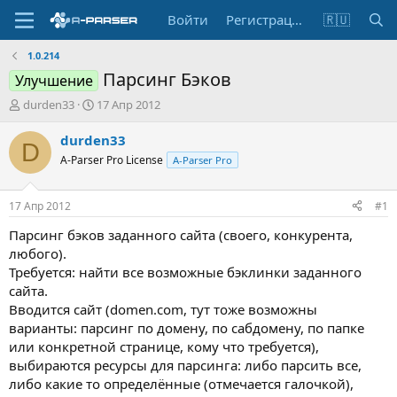
Войти
Регистрация
🇷🇺
1.0.214
Парсинг Бэков
Улучшение
А
Д
durden33
17 Апр 2012
в
а
т
т
durden33
D
о
а
A-Parser Pro License
A-Parser Pro
р
н
т
а
е
ч
17 Апр 2012
#1
м
а
ы
л
Парсинг бэков заданного сайта (своего, конкурента,
а
любого).
Требуется: найти все возможные бэклинки заданного
сайта.
Вводится сайт (domen.com, тут тоже возможны
варианты: парсинг по домену, по сабдомену, по папке
или конкретной странице, кому что требуется),
выбираются ресурсы для парсинга: либо парсить все,
либо какие то определённые (отмечается галочкой),