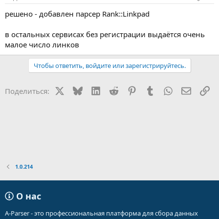
решено - добавлен парсер Rank::Linkpad
в остальных сервисах без регистрации выдаётся очень
малое число линков
Чтобы ответить, войдите или зарегистрируйтесь.
X
Bluesky
LinkedIn
Reddit
Pinterest
Tumblr
WhatsApp
Электр
Сс
Поделиться:
1.0.214
О нас
A-Parser - это профессиональная платформа для сбора данных