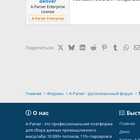
denver
A-Parser Enterprise
License
A-Parser Enterprise
X
Bluesky
LinkedIn
Reddit
Pinterest
Tumblr
Wha
Поделиться:
Главная
Форумы
A-Parser - русскоязычный форум
О нас
Быст
Главная
A-Parser - это профессиональная платформа
для сбора данных промышленного
Демо
масштаба: 10 000+ потоков, 110+ парсеров и
Купить A-P