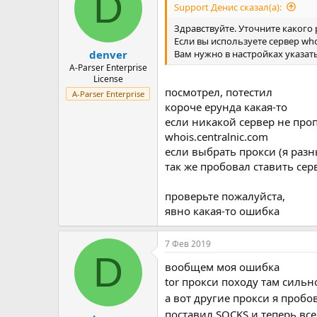
D
Support Денис сказал(а):
Здравствуйте. Уточните какого
Если вы используете сервер wh
Вам нужно в настройках указа
denver
A-Parser Enterprise
License
посмотрел, потестил
A-Parser Enterprise
короче ерунда какая-то
если никакой сервер не проп
whois.centralnic.com
если выбрать прокси (я разн
так же пробовал ставить серв
проверьте пожалуйста,
явно какая-то ошибка
7 Фев 2019
D
вообщем моя ошибка
tor прокси походу там силь
а вот другие прокси я пробо
поставил SOCKS и теперь вс