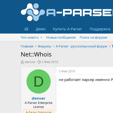
Главная
Демо
Купить A-Parser
Поддержка
Что нового
Новые сообщения
Поиск на форуме
Главная
Форумы
A-Parser - русскоязычный форум
Net::Whois
А
Д
denver
5 Фев 2019
в
а
т
т
5 Фев 2019
о
а
D
не работает парсер именно 
р
н
т
а
е
ч
м
а
denver
ы
л
а
A-Parser Enterprise
License
A-Parser Enterprise