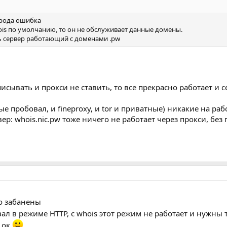
 рода ошибка
ois по умолчанию, то он не обслуживает данные домены.
ть сервер работающий с доменами .pw
исывать и прокси не ставить, то все прекрасно работает и се
ые пробовал, и fineproxy, и tor и приватные) никакие на ра
ер: whois.nic.pw тоже ничего не работает через прокси, без 
но забанены
вал в режиме HTTP, с whois этот режим не работает и нужны
е ок