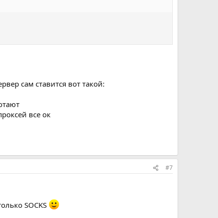
рвер сам ставится вот такой:
ботают
проксей все ок
#7
 только SOCKS