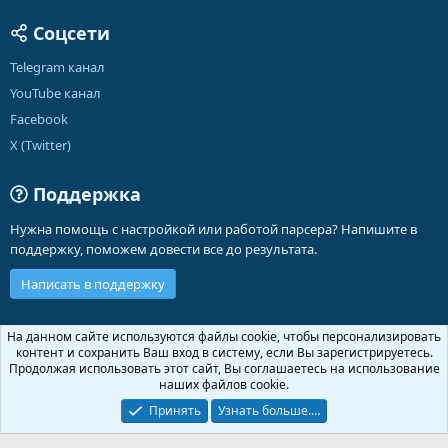
Соцсети
Telegram канал
YouTube канал
Facebook
X (Twitter)
Поддержка
Нужна помощь с настройкой или работой парсера? Напишите в
поддержку, поможем довести все до результата.
Написать в поддержку
Russian (RU)
На данном сайте используются файлы cookie, чтобы персонализировать
контент и сохранить Ваш вход в систему, если Вы зарегистрируетесь.
Обратная связь
Условия и правила
Продолжая использовать этот сайт, Вы соглашаетесь на использование
Политика конфиденциальности
Помощь
Главная
R
наших файлов cookie.
S
S
Принять
Узнать больше.…
®
Community platform by XenForo
© 2010-2026 XenForo Ltd.