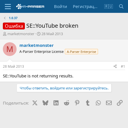
Войти
Регистрация
🇷🇺
1.0.37
SE::YouTube broken
Ошибка
А
Д
marketmonster
28 Май 2013
в
а
т
т
marketmonster
M
о
а
A-Parser Enterprise License
A-Parser Enterprise
р
н
т
а
е
ч
28 Май 2013
#1
м
а
ы
л
SE::YouTube is not returning results.
а
Чтобы ответить, войдите или зарегистрируйтесь.
X
Bluesky
LinkedIn
Reddit
Pinterest
Tumblr
WhatsApp
Электр
Сс
Поделиться: