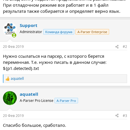
При отладочном режиме все работает и в 1 файл
результата также собирается и определяет верно язык.
Support
Administrator
Команда форума
A-Parser Enterprise
20 Фев 2019
#2
Нужно ссылаться на парсер, с которого берется
переменная. Т.е. нужно писать в данном случае:
${p1.detected}.txt
aquatell
Р
е
а
aquatell
к
ц
A-Parser Pro License
A-Parser Pro
и
и
:
20 Фев 2019
#3
Спасибо большое, сработало.