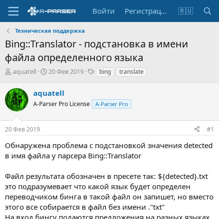
Войти
Регистрация
🇷🇺
Техническая поддержка
Bing::Translator - подстановка в имени
файла определенного языка
А
Д
Т
aquatell
20 Фев 2019
bing
translate
в
а
е
т
т
г
aquatell
о
а
и
A-Parser Pro License
A-Parser Pro
р
н
т
а
е
ч
20 Фев 2019
#1
м
а
ы
л
Обнаружена проблема с подстановкой значения detected
а
в имя файла у парсера Bing::Translator
Файл результата обозначен в пресете так: ${detected}.txt
это подразумевает что какой язык будет определен
переводчиком бинга в такой файл он запишет, но вместо
этого все собирается в файл без имени ."txt"
На вход бингу подаются предложения на разных языках.