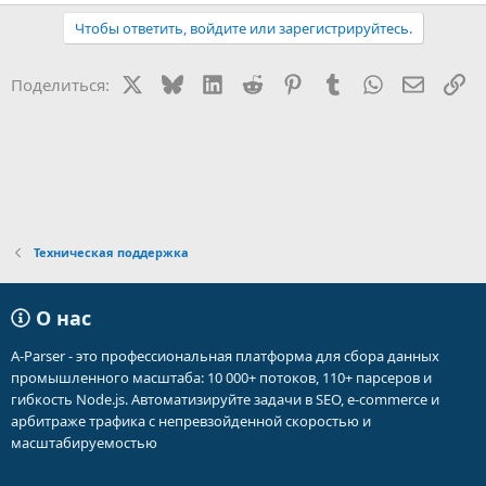
Чтобы ответить, войдите или зарегистрируйтесь.
X
Bluesky
LinkedIn
Reddit
Pinterest
Tumblr
WhatsApp
Электр
Сс
Поделиться:
Техническая поддержка
О нас
A-Parser - это профессиональная платформа для сбора данных
промышленного масштаба: 10 000+ потоков, 110+ парсеров и
гибкость Node.js. Автоматизируйте задачи в SEO, e-commerce и
арбитраже трафика с непревзойденной скоростью и
масштабируемостью