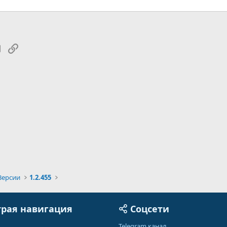
tsApp
Электронная почта
Ссылка
Версии
1.2.455
рая навигация
Соцсети
Telegram канал