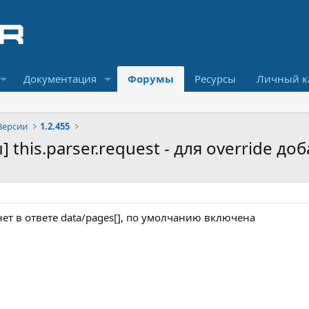
Документация
Форумы
Ресурсы
Личный к
Версии
1.2.455
ы] this.parser.request - для override 
ет в ответе data/pages[], по умолчанию включена