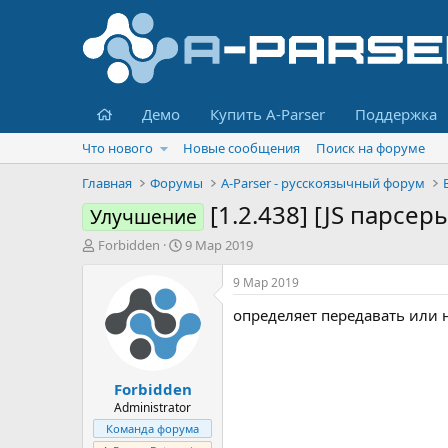
Главная
Демо
Купить A-Parser
Поддержка
Что нового
Новые сообщения
Поиск на форуме
Главная
Форумы
A-Parser - русскоязычный форум
[1.2.438] [JS парсер
Улучшение
А
Д
Forbidden
9 Мар 2019
в
а
т
т
9 Мар 2019
о
а
определяет передавать или н
р
н
т
а
е
ч
м
а
Forbidden
ы
л
а
Administrator
Команда форума