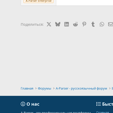
A-Parser Enterprise
X
Bluesky
LinkedIn
Reddit
Pinterest
Tumblr
Wha
Поделиться:
Главная
Форумы
A-Parser - русскоязычный форум
О нас
Быст
Главная
A-Parser - это профессиональная платформа