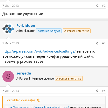
7 Июн 2013
#2
Да, важное улучшение
Forbidden
Administrator
Команда форума
A-Parser Enterprise
7 Июн 2013
#3
http://a-parser.com/wiki/advanced-settings/
теперь это
возможно указать через конфигурационный файл,
параметр proxies_reuse
sergeda
S
A-Parser Enterprise License
A-Parser Enterprise
7 Июн 2013
#4
Forbidden сказал(а):
http://a-parser.com/wiki/advanced-settings/
теперь это возможно