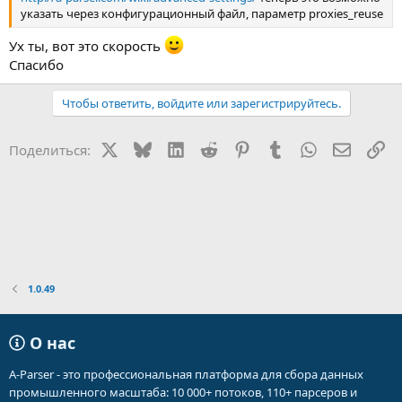
указать через конфигурационный файл, параметр proxies_reuse
Ух ты, вот это скорость
Спасибо
Чтобы ответить, войдите или зарегистрируйтесь.
X
Bluesky
LinkedIn
Reddit
Pinterest
Tumblr
WhatsApp
Электр
Сс
Поделиться:
1.0.49
О нас
A-Parser - это профессиональная платформа для сбора данных
промышленного масштаба: 10 000+ потоков, 110+ парсеров и