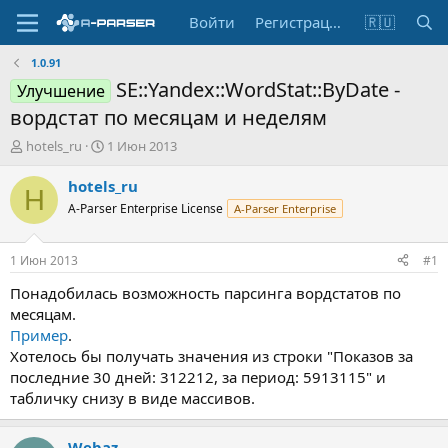
Войти
Регистрация
🇷🇺
1.0.91
SE::Yandex::WordStat::ByDate -
Улучшение
вордстат по месяцам и неделям
А
Д
hotels_ru
1 Июн 2013
в
а
т
т
hotels_ru
H
о
а
A-Parser Enterprise License
A-Parser Enterprise
р
н
т
а
е
ч
1 Июн 2013
#1
м
а
ы
л
Понадобилась возможность парсинга вордстатов по
а
месяцам.
Пример
.
Хотелось бы получать значения из строки "Показов за
последние 30 дней: 312212, за период: 5913115" и
табличку снизу в виде массивов.
Webaz