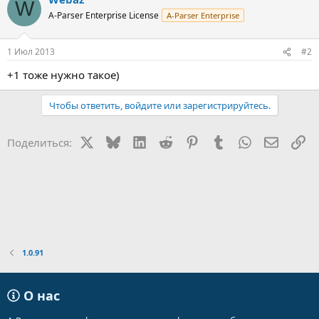
W
A-Parser Enterprise License
A-Parser Enterprise
1 Июл 2013
#2
+1 тоже нужно такое)
Чтобы ответить, войдите или зарегистрируйтесь.
X
Bluesky
LinkedIn
Reddit
Pinterest
Tumblr
WhatsApp
Электр
Сс
Поделиться:
1.0.91
О нас