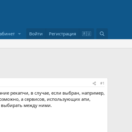
П
абинет
Войти
Регистрация
🇷🇺
о
и
с
к
#1
ние рекапчи, в случае, если выбран, например,
евозможно, а сервисов, использующих апи,
ь выбирать между ними.