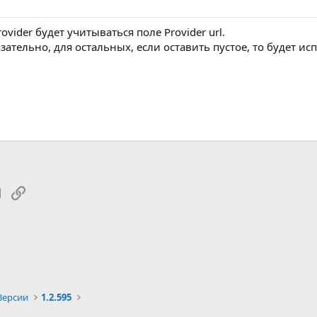
ovider будет учитываться поле Provider url.
язательно, для остальных, если оставить пустое, то будет и
tsApp
Электронная почта
Ссылка
Версии
1.2.595