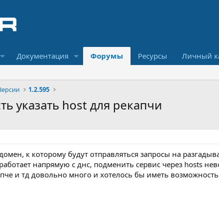
Документация
Форумы
Ресурсы
Личный к
Версии
1.2.595
ть указать host для рекапчи
омен, к которому будут отправляться запросы на разгадыва
ser работает напрямую с днс, подменить сервис через hosts н
пче и тд довольно много и хотелось бы иметь возможност