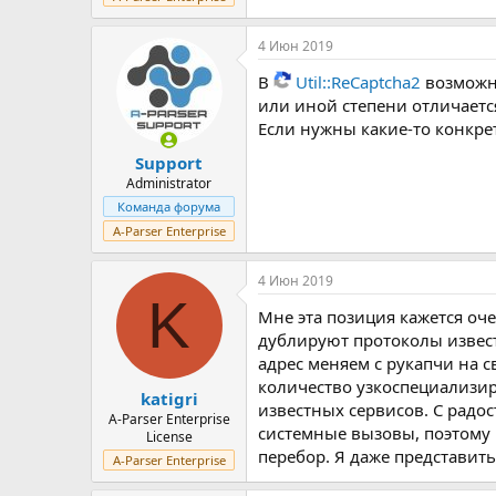
4 Июн 2019
В
Util::ReCaptcha2
возможно
или иной степени отличаетс
Если нужны какие-то конкре
Support
Administrator
Команда форума
A-Parser Enterprise
4 Июн 2019
K
Мне эта позиция кажется оч
дублируют протоколы известн
адрес меняем с рукапчи на с
количество узкоспециализир
katigri
известных сервисов. С радос
A-Parser Enterprise
системные вызовы, поэтому п
License
перебор. Я даже представить 
A-Parser Enterprise