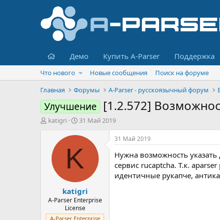
Главная
Демо
Купить A-Parser
Поддержка
Что нового
Новые сообщения
Поиск на форуме
Главная
Форумы
A-Parser - русскоязычный форум
[1.2.572] Возможнос
Улучшение
А
Д
katigri
31 Май 2019
в
а
т
т
31 Май 2019
о
а
K
Нужна возможность указать д
р
н
т
а
сервис rucaptcha. Т.к. apar
е
ч
идентичные рукапче, антика
м
а
katigri
ы
л
а
A-Parser Enterprise
License
A-Parser Enterprise