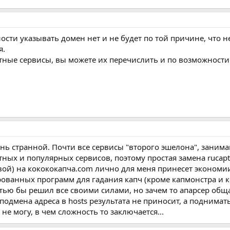
сти указывать домен нет и не будет по той причине, что не
я.
тные сервисы, вы можете их перечислить и по возможности
ень странной. Почти все сервисы "второго эшелона", заним
ых и популярных сервисов, поэтому простая замена rucaptc
вой) на кокококапча.com лично для меня принесет экономии
ованных программ для гадания капч (кроме капмонстра и к
тью бы решил все своими силами, но зачем то апарсер общае
одмена адреса в hosts результата не приносит, а поднимать 
не могу, в чем сложность то заключается...