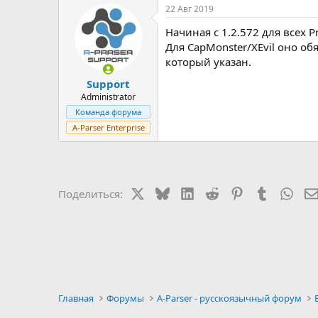
22 Авг 2019
Начиная с 1.2.572 для всех Pr
Для CapMonster/XEvil оно об
который указан.
Support
Administrator
Команда форума
A-Parser Enterprise
X
Bluesky
LinkedIn
Reddit
Pinterest
Tumblr
Wha
Поделиться:
Главная
Форумы
A-Parser - русскоязычный форум