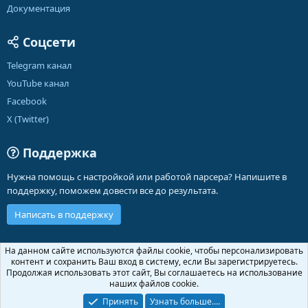
Документация
Соцсети
Telegram канал
YouTube канал
Facebook
X (Twitter)
Поддержка
Нужна помощь с настройкой или работой парсера? Напишите в
поддержку, поможем довести все до результата.
Написать в поддержку
Russian (RU)
На данном сайте используются файлы cookie, чтобы персонализировать
контент и сохранить Ваш вход в систему, если Вы зарегистрируетесь.
Обратная связь
Условия и правила
Продолжая использовать этот сайт, Вы соглашаетесь на использование
Политика конфиденциальности
Помощь
Главная
R
наших файлов cookie.
S
S
Принять
Узнать больше.…
®
Community platform by XenForo
© 2010-2026 XenForo Ltd.