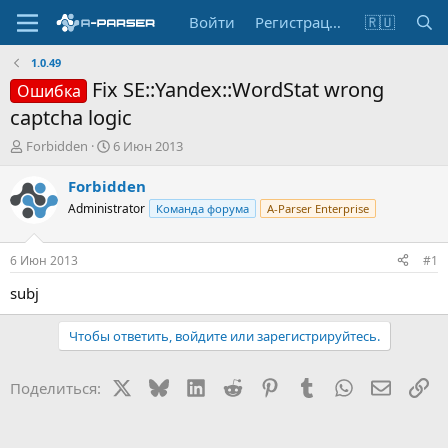
Войти
Регистрация
🇷🇺
1.0.49
Fix SE::Yandex::WordStat wrong
Ошибка
captcha logic
А
Д
Forbidden
6 Июн 2013
в
а
т
т
Forbidden
о
а
Administrator
Команда форума
A-Parser Enterprise
р
н
т
а
е
ч
6 Июн 2013
#1
м
а
ы
л
subj
а
Чтобы ответить, войдите или зарегистрируйтесь.
X
Bluesky
LinkedIn
Reddit
Pinterest
Tumblr
WhatsApp
Электр
Сс
Поделиться: