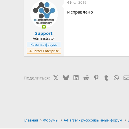
4 Июл 2019
Исправлено
Support
Administrator
Команда форума
A-Parser Enterprise
X
Bluesky
LinkedIn
Reddit
Pinterest
Tumblr
Wha
Поделиться:
Главная
Форумы
A-Parser - русскоязычный форум