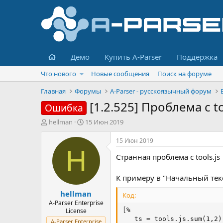
Главная
Демо
Купить A-Parser
Поддержка
Что нового
Новые сообщения
Поиск на форуме
Главная
Форумы
A-Parser - русскоязычный форум
[1.2.525] Проблема с to
Ошибка
А
Д
hellman
15 Июн 2019
в
а
т
т
15 Июн 2019
о
а
H
Странная проблема с tools.js
р
н
т
а
е
ч
К примеру в "Начальный тек
м
а
hellman
ы
л
Код:
а
A-Parser Enterprise
[%

License
   ts = tools.js.sum(1,2);
A-Parser Enterprise