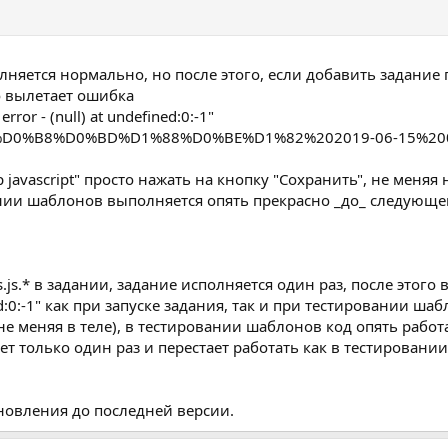
няется нормально, но после этого, если добавить задание 
о вылетает ошибка
rror - (null) at undefined:0:-1"
 javascript" просто нажать на кнопку "Сохранить", не меняя н
ании шаблонов выполняется опять прекрасно _до_ следующег
js.* в задании, задание исполняется один раз, после этого в
fined:0:-1" как при запуске задания, так и при тестировании 
 не меняя в теле), в тестировании шаблонов код опять работ
ет только один раз и перестает работать как в тестирован
новления до последней версии.