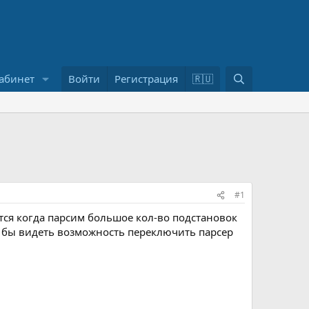
П
абинет
Войти
Регистрация
🇷🇺
о
и
с
к
#1
тся когда парсим большое кол-во подстановок
сь бы видеть возможность переключить парсер