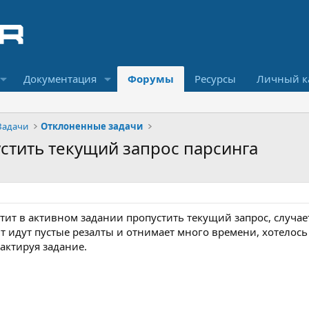
Документация
Форумы
Ресурсы
Личный к
Задачи
Отклоненные задачи
стить текущий запрос парсинга
тит в активном задании пропустить текущий запрос, случае
ент идут пустые резалты и отнимает много времени, хотело
актируя задание.