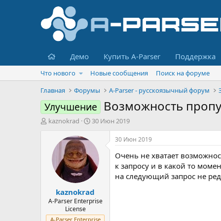
Главная
Демо
Купить A-Parser
Поддержка
Что нового
Новые сообщения
Поиск на форуме
Главная
Форумы
A-Parser - русскоязычный форум
Возможность пропу
Улучшение
А
Д
kaznokrad
30 Июн 2019
в
а
т
т
30 Июн 2019
о
а
Очень не хватает возможнос
р
н
т
а
к запросу и в какой то мом
е
ч
на следующий запрос не ред
м
а
kaznokrad
ы
л
а
A-Parser Enterprise
License
A-Parser Enterprise