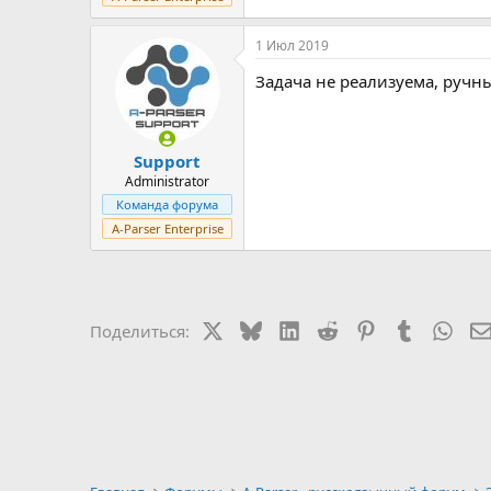
1 Июл 2019
Задача не реализуема, ручн
Support
Administrator
Команда форума
A-Parser Enterprise
X
Bluesky
LinkedIn
Reddit
Pinterest
Tumblr
Wha
Поделиться: