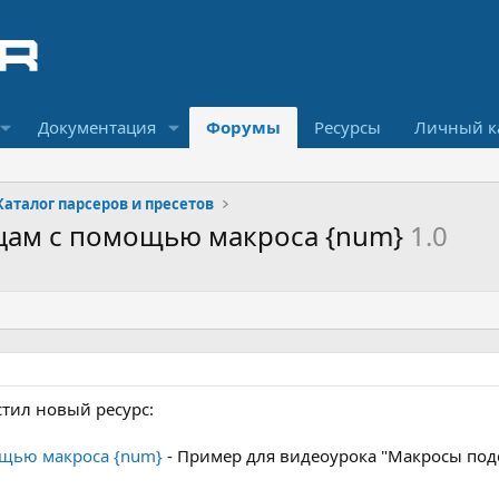
Документация
Форумы
Ресурсы
Личный к
Каталог парсеров и пресетов
цам с помощью макроса {num}
1.0
стил новый ресурс:
ощью макроса {num}
- Пример для видеоурока "Макросы под