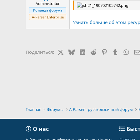
Administrator
Команда форума
A-Parser Enterprise
Узнать больше об этом ресурс
X
Bluesky
LinkedIn
Reddit
Pinterest
Tumblr
Wha
Поделиться:
Главная
Форумы
A-Parser - русскоязычный форум
О нас
Быст
Главная
A-Parser - это профессиональная платформа