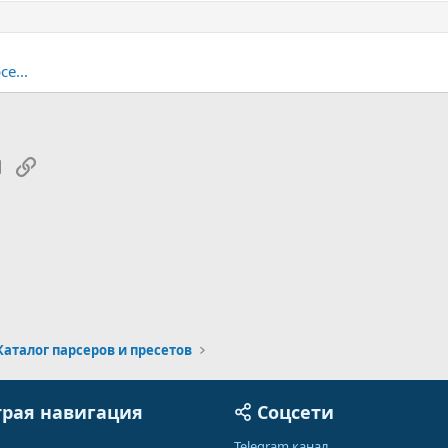
е...
tsApp
Электронная почта
Ссылка
Каталог парсеров и пресетов
рая навигация
Соцсети
Telegram канал