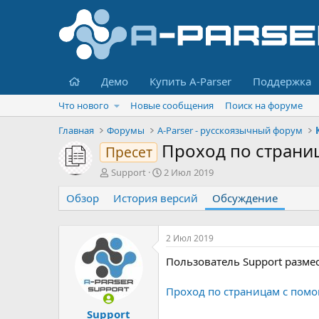
Главная
Демо
Купить A-Parser
Поддержка
Что нового
Новые сообщения
Поиск на форуме
Главная
Форумы
A-Parser - русскоязычный форум
Проход по страни
Пресет
А
Д
Support
2 Июл 2019
в
а
Обзор
т
История версий
т
Обсуждение
о
а
р
н
т
а
2 Июл 2019
е
ч
Пользователь Support разме
м
а
ы
л
а
Проход по страницам с пом
Support