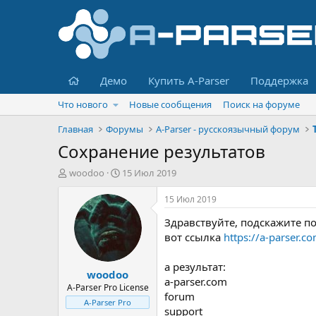
Главная
Демо
Купить A-Parser
Поддержка
Что нового
Новые сообщения
Поиск на форуме
Главная
Форумы
A-Parser - русскоязычный форум
Сохранение результатов
А
Д
woodoo
15 Июл 2019
в
а
т
т
15 Июл 2019
о
а
Здравствуйте, подскажите по
р
н
т
а
вот ссылка
https://a-parser.c
е
ч
м
а
а результат:
woodoo
ы
л
a-parser.com
а
A-Parser Pro License
forum
A-Parser Pro
support