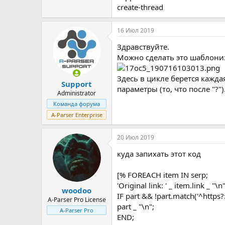
create-thread
16 Июл 2019
Здравствуйте.
Можно сделать это шаблони
Здесь в цикле берется каждая
Support
параметры (то, что после "?")
Administrator
Команда форума
A-Parser Enterprise
20 Июл 2019
куда запихать этот код
[% FOREACH item IN serp;
'Original link: ' _ item.link _ "\
woodoo
IF part && !part.match('^https?:
A-Parser Pro License
part _ "\n";
A-Parser Pro
END;