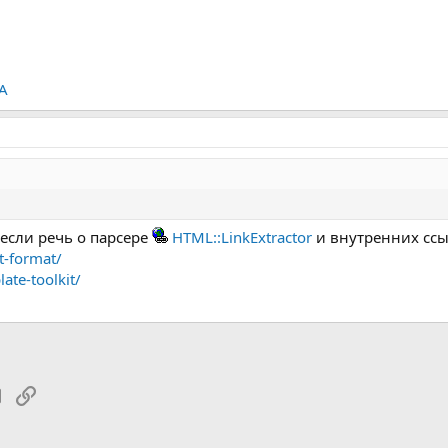
kA
 если речь о парсере
HTML::LinkExtractor
и внутренних ссы
t-format/
ate-toolkit/
tsApp
Электронная почта
Ссылка