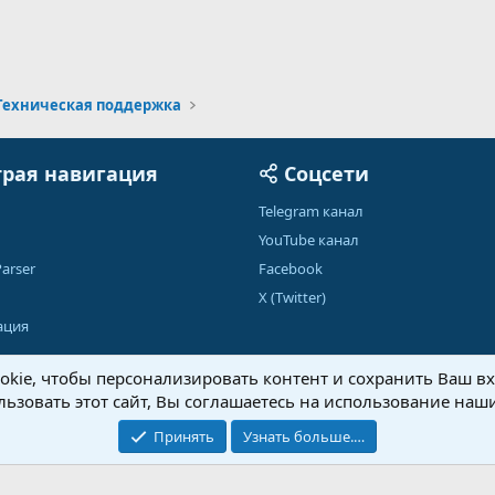
Техническая поддержка
рая навигация
Соцсети
Telegram канал
YouTube канал
arser
Facebook
X (Twitter)
ация
kie, чтобы персонализировать контент и сохранить Ваш вхо
ьзовать этот сайт, Вы соглашаетесь на использование наши
Обратная связь
Условия и правила
Принять
Узнать больше.…
®
Community platform by XenForo
© 2010-2026 XenForo Ltd.