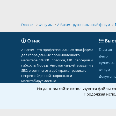
Главная
Форумы
A-Parser - русскоязычный форум
О нас
Быст
Главная
A-Parser - это профессиональная платформа
для сбора данных промышленного
Демо
масштаба: 10 000+ потоков, 110+ парсеров и
Купить A-P
гибкость Node.js. Автоматизируйте задачи в
Форум
SEO, e-commerce и арбитраже трафика с
непревзойденной скоростью и
Документ
масштабируемостью
На данном сайте используются файлы coo
Продолжая испол
Russian (RU)