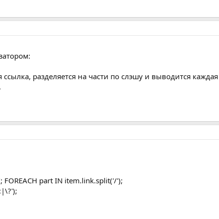
затором:
 ссылка, разделяется на части по слэшу и выводится каждая 
.
n"; FOREACH part IN item.link.split('/');
|\?');