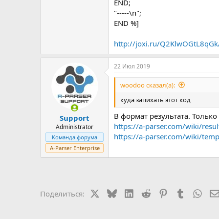
END;
"-----\n";
END %]
http://joxi.ru/Q2KlwOGtL8qG
22 Июл 2019
woodoo сказал(а):
куда запихать этот код
В формат результата. Только
Support
https://a-parser.com/wiki/resul
Administrator
https://a-parser.com/wiki/templ
Команда форума
A-Parser Enterprise
X
Bluesky
LinkedIn
Reddit
Pinterest
Tumblr
Wha
Поделиться: