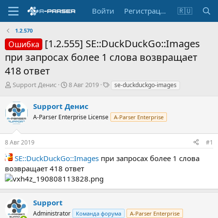
Войти
Регистрация
🇷🇺
1.2.570
[1.2.555] SE::DuckDuckGo::Images
Ошибка
при запросах более 1 слова возвращает
418 ответ
А
Д
Т
Support Денис
8 Авг 2019
se-duckduckgo-images
в
а
е
т
т
г
Support Денис
о
а
и
A-Parser Enterprise License
A-Parser Enterprise
р
н
т
а
е
ч
8 Авг 2019
#1
м
а
ы
л
SE::DuckDuckGo::Images
при запросах более 1 слова
а
возвращает 418 ответ
Support
Administrator
Команда форума
A-Parser Enterprise