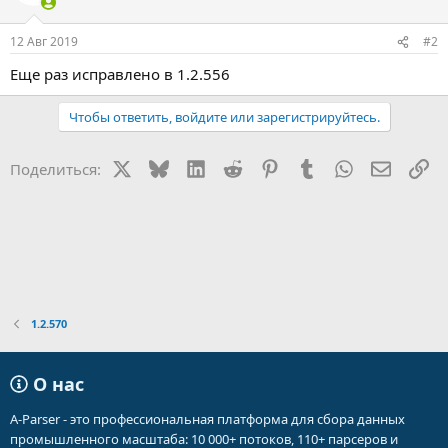
12 Авг 2019
#2
Еще раз исправлено в 1.2.556
Чтобы ответить, войдите или зарегистрируйтесь.
X
Bluesky
LinkedIn
Reddit
Pinterest
Tumblr
WhatsApp
Электр
Сс
Поделиться:
1.2.570
О нас
A-Parser - это профессиональная платформа для сбора данных
промышленного масштаба: 10 000+ потоков, 110+ парсеров и