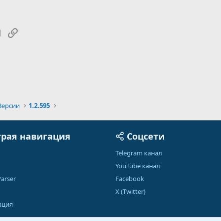
tsApp
Электронная почта
Ссылка
Версии
1.2.595
рая навигация
Соцсети
Telegram канал
YouTube канал
arser
Facebook
X (Twitter)
ация