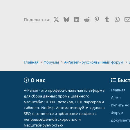
а
к
ц
и
X
Bluesky
LinkedIn
Reddit
Pinterest
Tumblr
Wha
Поделиться:
и
:
Главная
Форумы
A-Parser - русскоязычный форум
О нас
Быст
Главная
A-Parser - это профессиональная платформа
для сбора данных промышленного
Демо
масштаба: 10 000+ потоков, 110+ парсеров и
Купить A-P
гибкость Node.js. Автоматизируйте задачи в
Форум
SEO, e-commerce и арбитраже трафика с
непревзойденной скоростью и
Документ
масштабируемостью