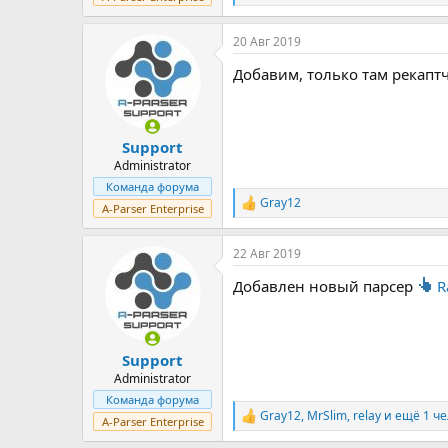
е
а
20 Авг 2019
к
ц
Добавим, только там рекаптч
и
и
:
Support
Administrator
Команда форума
Gray12
Р
A-Parser Enterprise
е
а
22 Авг 2019
к
ц
Добавлен новый парсер
R
и
и
:
Support
Administrator
Команда форума
Gray12
,
MrSlim
,
relay
и ещё 1 че
Р
A-Parser Enterprise
е