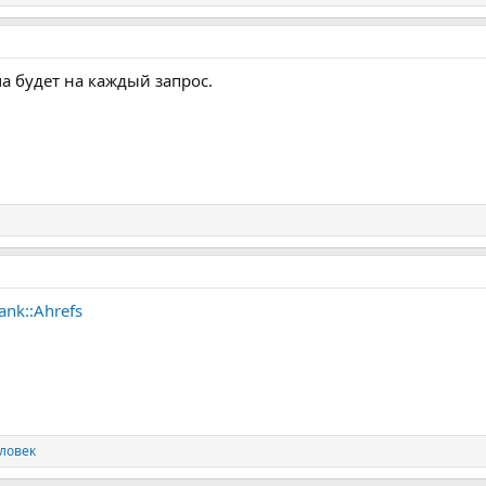
а будет на каждый запрос.
ank::Ahrefs
ловек