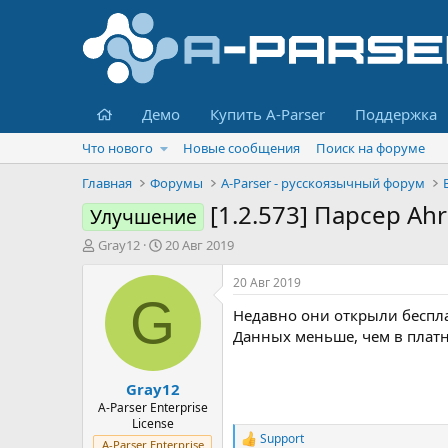
Главная
Демо
Купить A-Parser
Поддержка
Что нового
Новые сообщения
Поиск на форуме
Главная
Форумы
A-Parser - русскоязычный форум
[1.2.573] Парсер Ahr
Улучшение
А
Д
Gray12
20 Авг 2019
в
а
т
т
20 Авг 2019
о
а
G
Недавно они открыли беспл
р
н
т
а
Данных меньше, чем в платн
е
ч
м
а
Gray12
ы
л
а
A-Parser Enterprise
License
Support
Р
A-Parser Enterprise