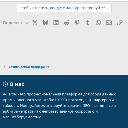
е
а
Чтобы ответить, войдите или зарегистрируйтесь.
к
ц
и
X
Bluesky
LinkedIn
Reddit
Pinterest
Tumblr
WhatsApp
Электр
Сс
Поделиться:
и
:
Техническая поддержка
О нас
A-Parser - это профессиональная платформа для сбора данных
промышленного масштаба: 10 000+ потоков, 110+ парсеров и
гибкость Node.js. Автоматизируйте задачи в SEO, e-commerce и
арбитраже трафика с непревзойденной скоростью и
масштабируемостью