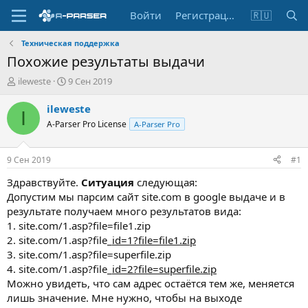
Войти
Регистрация
🇷🇺
Техническая поддержка
Похожие результаты выдачи
А
Д
ileweste
9 Сен 2019
в
а
т
т
ileweste
I
о
а
A-Parser Pro License
A-Parser Pro
р
н
т
а
е
ч
9 Сен 2019
#1
м
а
ы
л
Здравствуйте.
Ситуация
следующая:
а
Допустим мы парсим сайт site.com в google выдаче и в
результате получаем много результатов вида:
1. site.com/1.asp?file=file1.zip
2. site.com/1.asp?file_
id=1?file=file1.zip
3. site.com/1.asp?file=superfile.zip
4. site.com/1.asp?file_
id=2?file=superfile.zip
Можно увидеть, что сам адрес остаётся тем же, меняется
лишь значение. Мне нужно, чтобы на выходе