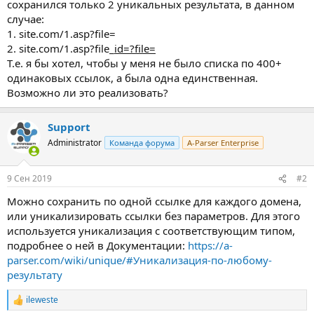
сохранился только 2 уникальных результата, в данном
случае:
1. site.com/1.asp?file=
2. site.com/1.asp?file_
id=?file=
Т.е. я бы хотел, чтобы у меня не было списка по 400+
одинаковых ссылок, а была одна единственная.
Возможно ли это реализовать?
Support
Administrator
Команда форума
A-Parser Enterprise
9 Сен 2019
#2
Можно сохранить по одной ссылке для каждого домена,
или уникализировать ссылки без параметров. Для этого
используется уникализация с соответствующим типом,
подробнее о ней в Документации:
https://a-
parser.com/wiki/unique/#Уникализация-по-любому-
результату
ileweste
Р