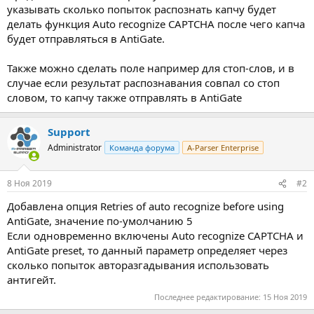
указывать сколько попыток распознать капчу будет
делать функция Auto recognize CAPTCHA после чего капча
будет отправляться в AntiGate.
Также можно сделать поле например для стоп-слов, и в
случае если результат распознавания совпал со стоп
словом, то капчу также отправлять в AntiGate
Support
Administrator
Команда форума
A-Parser Enterprise
8 Ноя 2019
#2
Добавлена опция Retries of auto recognize before using
AntiGate, значение по-умолчанию 5
Если одновременно включены Auto recognize CAPTCHA и
AntiGate preset, то данный параметр определяет через
сколько попыток авторазгадывания использовать
антигейт.
Последнее редактирование:
15 Ноя 2019