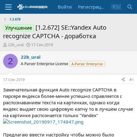
Войти
Регистрация
🇷🇺
1.2.678
[1.2.672] SE::Yandex Auto
Улучшение
recognize CAPTCHA - доработка
А
Д
22b_ural
17 Сен 2019
в
а
т
т
22b_ural
2
о
а
A-Parser Enterprise License
A-Parser Enterprise
р
н
т
а
е
ч
17 Сен 2019
#1
м
а
ы
л
Замечательная функция Auto recognize CAPTCHA в
а
парсере яндекса более-менее успешно справляется с
распознаванием текста на картинках, однако когда
яндекс выдает свою цифровую капчу то в лучшем случае
на картинке распознается только "Yandex"
Предлагаю ввести настройку чтобы можно было