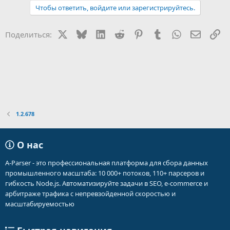
Чтобы ответить, войдите или зарегистрируйтесь.
X
Bluesky
LinkedIn
Reddit
Pinterest
Tumblr
WhatsApp
Электр
Сс
Поделиться:
1.2.678
О нас
A-Parser - это профессиональная платформа для сбора данных
промышленного масштаба: 10 000+ потоков, 110+ парсеров и
гибкость Node.js. Автоматизируйте задачи в SEO, e-commerce и
арбитраже трафика с непревзойденной скоростью и
масштабируемостью