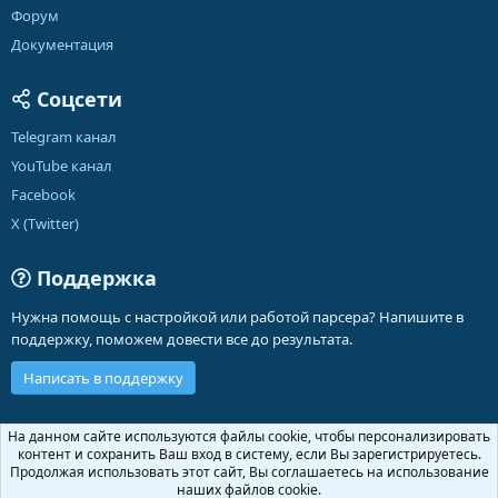
Форум
Документация
Соцсети
Telegram канал
YouTube канал
Facebook
X (Twitter)
Поддержка
Нужна помощь с настройкой или работой парсера? Напишите в
поддержку, поможем довести все до результата.
Написать в поддержку
Russian (RU)
На данном сайте используются файлы cookie, чтобы персонализировать
контент и сохранить Ваш вход в систему, если Вы зарегистрируетесь.
Обратная связь
Условия и правила
Продолжая использовать этот сайт, Вы соглашаетесь на использование
Политика конфиденциальности
Помощь
Главная
R
наших файлов cookie.