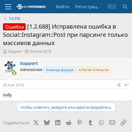
Войти
Регистрация
🇷🇺
1.2.713
[1.2.688] Исправлена ошибка в
Ошибка
Social::Instagram::Post при парсинге только
массивов данных
А
Д
Support
20 Ноя 2019
в
а
т
т
Support
о
а
Administrator
Команда форума
A-Parser Enterprise
р
н
т
а
е
ч
20 Ноя 2019
#1
м
а
ы
л
subj
а
Чтобы ответить, войдите или зарегистрируйтесь.
X
Bluesky
LinkedIn
Reddit
Pinterest
Tumblr
WhatsApp
Электр
Сс
Поделиться: