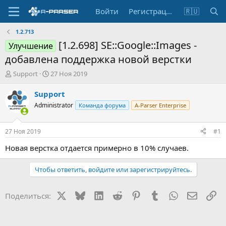
Войти
Регистрация
🇷🇺
1.2.713
[1.2.698] SE::Google::Images -
Улучшение
добавлена поддержка новой верстки
А
Д
Support
27 Ноя 2019
в
а
т
т
Support
о
а
Administrator
Команда форума
A-Parser Enterprise
р
н
т
а
е
ч
27 Ноя 2019
#1
м
а
ы
л
Новая верстка отдается примерно в 10% случаев.
а
Чтобы ответить, войдите или зарегистрируйтесь.
X
Bluesky
LinkedIn
Reddit
Pinterest
Tumblr
WhatsApp
Электр
Сс
Поделиться: