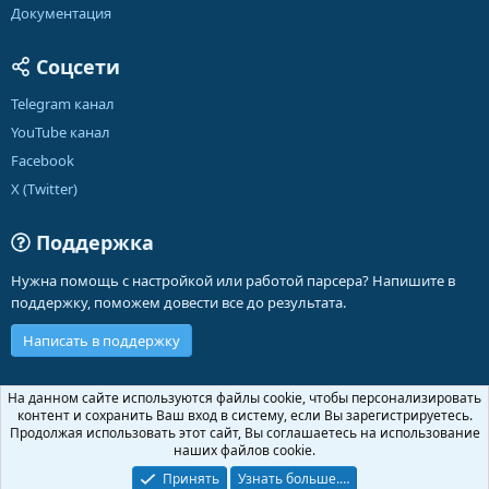
Документация
Соцсети
Telegram канал
YouTube канал
Facebook
X (Twitter)
Поддержка
Нужна помощь с настройкой или работой парсера? Напишите в
поддержку, поможем довести все до результата.
Написать в поддержку
Russian (RU)
На данном сайте используются файлы cookie, чтобы персонализировать
контент и сохранить Ваш вход в систему, если Вы зарегистрируетесь.
Обратная связь
Условия и правила
Продолжая использовать этот сайт, Вы соглашаетесь на использование
Политика конфиденциальности
Помощь
Главная
R
наших файлов cookie.
S
S
Принять
Узнать больше.…
®
Community platform by XenForo
© 2010-2026 XenForo Ltd.