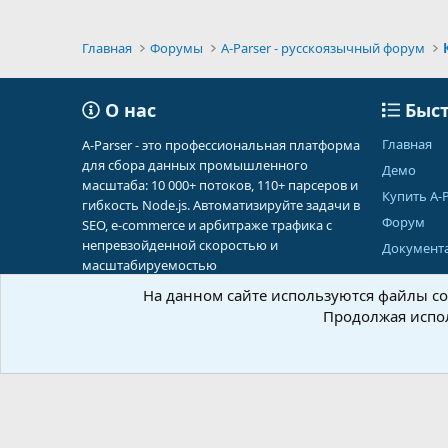
Главная
Форумы
A-Parser - русскоязычный форум
О нас
Быст
Главная
A-Parser - это профессиональная платформа
для сбора данных промышленного
Демо
масштаба: 10 000+ потоков, 110+ парсеров и
Купить A-P
гибкость Node.js. Автоматизируйте задачи в
Форум
SEO, e-commerce и арбитраже трафика с
непревзойденной скоростью и
Документ
масштабируемостью
На данном сайте используются файлы coo
Продолжая испол
Russian (RU)