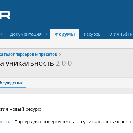
Документация
Форумы
Ресурсы
Личный к
Каталог парсеров и пресетов
на уникальность
2.0.0
бсуждение
стил новый ресурс:
ность
- Парсер для проверки текста на уникальность через о