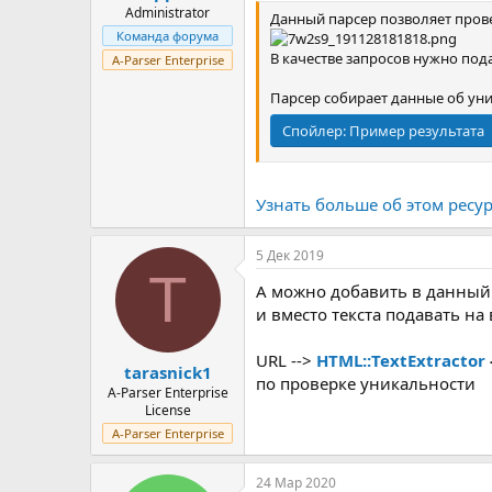
Administrator
Данный парсер позволяет прове
Команда форума
В качестве запросов нужно пода
A-Parser Enterprise
Парсер собирает данные об уник
Спойлер:
Пример результата
Узнать больше об этом ресурс
5 Дек 2019
T
А можно добавить в данный
и вместо текста подавать на
URL -->
HTML::TextExtractor
tarasnick1
по проверке уникальности
A-Parser Enterprise
License
A-Parser Enterprise
24 Мар 2020