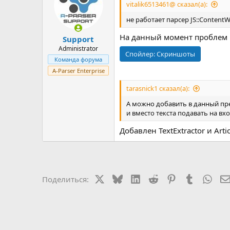
vitalik6513461@ сказал(а):
не работает парсер JS::Content
На данный момент проблем в
Support
Administrator
Спойлер:
Скриншоты
Команда форума
A-Parser Enterprise
tarasnick1 сказал(а):
А можно добавить в данный пр
и вместо текста подавать на вх
Добавлен TextExtractor и Artic
X
Bluesky
LinkedIn
Reddit
Pinterest
Tumblr
Wha
Поделиться: