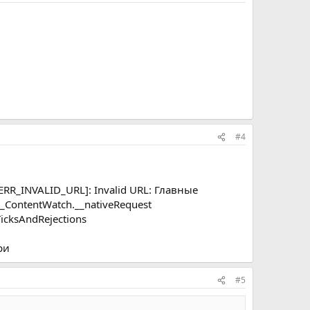
#4
[ERR_INVALID_URL]: Invalid URL: Главные
 JS_ContentWatch.__nativeRequest
TicksAndRejections
ри
#5