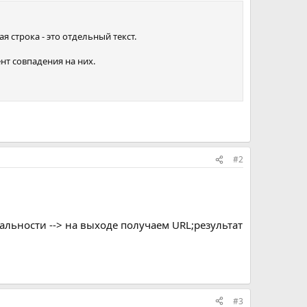
я строка - это отдельный текст.
нт совпадения на них.
#2
альности --> на выходе получаем URL;результат
#3