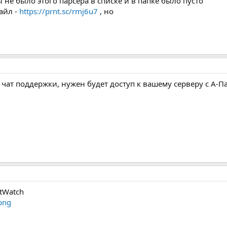
 не было этого парсера в списке и в папке было пусто
айл -
https://prnt.sc/rmj6u7
, но
ат поддержки, нужен будет доступ к вашему серверу с А-П
ntWatch