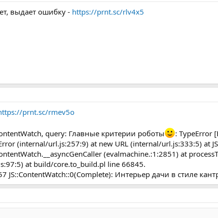
ет, выдает ошибку -
https://prnt.sc/rlv4x5
https://prnt.sc/rmev5o
::ContentWatch, query: Главные критерии роботы
: TypeError 
or (internal/url.js:257:9) at new URL (internal/url.js:333:5) at
ContentWatch.__asyncGenCaller (evalmachine.:1:2851) at process
s:97:5) at build/core.to_build.pl line 66845.
:57 JS::ContentWatch::0(Complete): Интерьер дачи в стиле кант