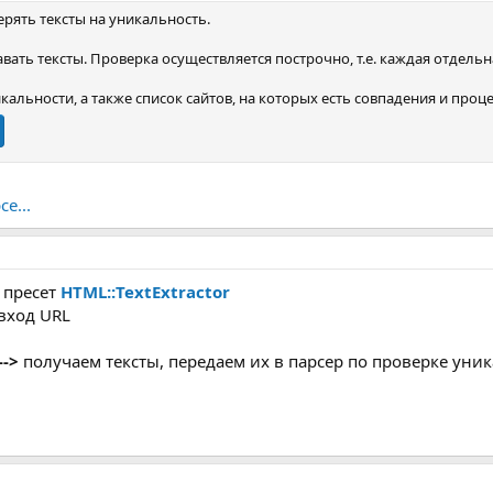
рять тексты на уникальность.
вать тексты. Проверка осуществляется построчно, т.е. каждая отдельна
альности, а также список сайтов, на которых есть совпадения и проце
е...
 пресет
HTML::TextExtractor
 вход URL
-->
получаем тексты, передаем их в парсер по проверке уник