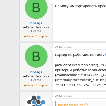
B
не могу импортировать прес
bossgs
A-Parser Enterprise
License
A-Parser Enterprise
25 Мар 2020
B
парсер не работает, вот лог:
------
JavaScript execution error(JS
критерии роботы: at onParseErr
bossgs
(evalmachine.:1:10147) at JS_
A-Parser Enterprise
(internal/process/task_queues.j
License
25/03 12:11:56 - 25/03 12:11
A-Parser Enterprise
25 Мар 2020
bossgs сказал(а):