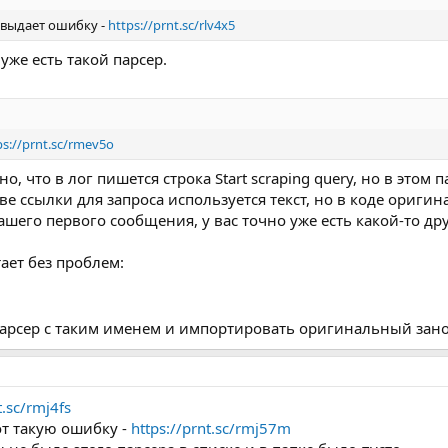
 выдает ошибку -
https://prnt.sc/rlv4x5
 уже есть такой парсер.
ps://prnt.sc/rmev5o
, что в лог пишется строка Start scraping query, но в этом п
стве ссылки для запроса используется текст, но в коде ориги
вашего первого сообщения, у вас точно уже есть какой-то д
ет без проблем:
парсер с таким именем и импортировать оригинальный зано
t.sc/rmj4fs
от такую ошибку -
https://prnt.sc/rmj57m