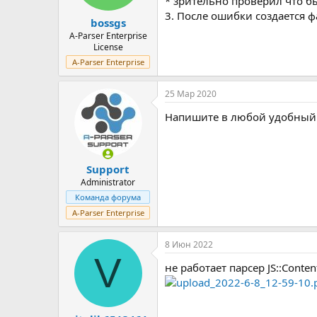
* зрительно проверил что бы
3. После ошибки создается ф
bossgs
A-Parser Enterprise
License
A-Parser Enterprise
25 Мар 2020
Напишите в любой удобный ч
Support
Administrator
Команда форума
A-Parser Enterprise
8 Июн 2022
V
не работает парсер JS::Conte