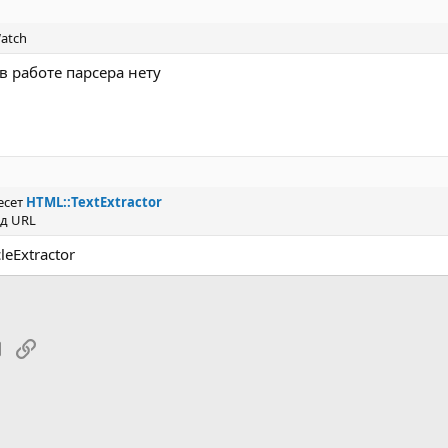
Watch
 работе парсера нету
есет
HTML::TextExtractor
од URL
leExtractor
tsApp
Электронная почта
Ссылка