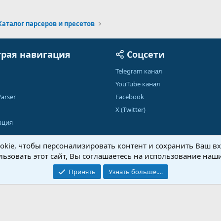
Каталог парсеров и пресетов
рая навигация
Соцсети
Telegram канал
YouTube канал
arser
Facebook
X (Twitter)
ация
kie, чтобы персонализировать контент и сохранить Ваш вхо
ьзовать этот сайт, Вы соглашаетесь на использование наши
Обратная связь
Условия и правила
Принять
Узнать больше.…
®
Community platform by XenForo
© 2010-2026 XenForo Ltd.