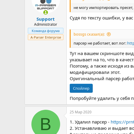
не могу импортировать пресет,
Судя по тексту ошибки, у вас
Support
Administrator
Команда форума
bossgs сказал(а):
A-Parser Enterprise
парсер не работает, вот лог:
htt
Тут на вашем скриншоте видно
указывает на то, что в каче
Поэтому, а также исходя из 
модифицировали этот.
Оригинальный парсер работа
Спойлер
Попробуйте удалить у себя 
25 Мар 2020
B
1. Удалил парсер -
https://prn
2. Устанавливаю и выдает в