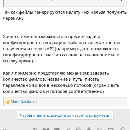
Так как файлы генерируются налету - их нельзя получить
через API
Хочется иметь возможность в пресете задачи
конфигурировать генерацию файлов с возможностью
получения их через API (например, дать возможность
сконфигурировать: массив ссылок на скачивание или
ссылку архив)
Как я примерно представляю механизм: задавать
количество файлов, название и путь. писать
параллельно во все в несколько потоков (ограничить
количество файлов и потоков соответственно)
Mark_Galaksion
Р
е
а
Чтобы ответить, войдите или зарегистрируйтесь.
к
ц
и
X
Bluesky
LinkedIn
Reddit
Pinterest
Tumblr
WhatsApp
Электр
Сс