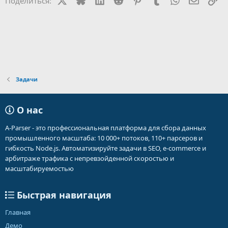
Поделиться:
и
:
Задачи
О нас
A-Parser - это профессиональная платформа для сбора данных
промышленного масштаба: 10 000+ потоков, 110+ парсеров и
гибкость Node.js. Автоматизируйте задачи в SEO, e-commerce и
арбитраже трафика с непревзойденной скоростью и
масштабируемостью
Быстрая навигация
Главная
Демо