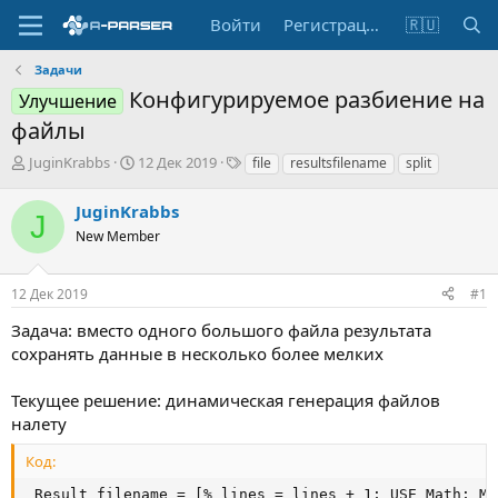
Войти
Регистрация
🇷🇺
Задачи
Конфигурируемое разбиение на
Улучшение
файлы
А
Д
Т
JuginKrabbs
12 Дек 2019
file
resultsfilename
split
в
а
е
т
т
г
JuginKrabbs
J
о
а
и
New Member
р
н
т
а
е
ч
12 Дек 2019
#1
м
а
ы
л
Задача: вместо одного большого файла результата
а
сохранять данные в несколько более мелких
Текущее решение: динамическая генерация файлов
налету
Код:
 Result filename = [% lines = lines + 1; USE Math; Ma