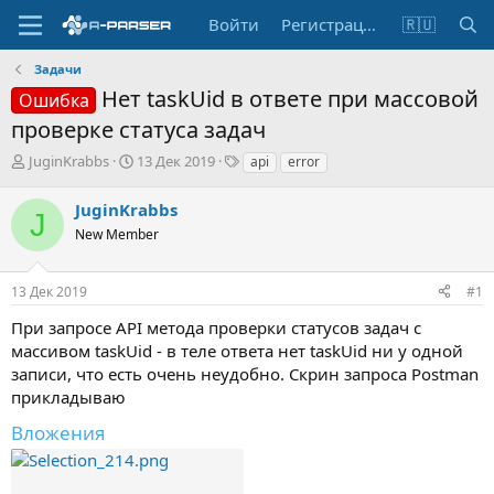
Войти
Регистрация
🇷🇺
Задачи
Нет taskUid в ответе при массовой
Ошибка
проверке статуса задач
А
Д
Т
JuginKrabbs
13 Дек 2019
api
error
в
а
е
т
т
г
JuginKrabbs
J
о
а
и
New Member
р
н
т
а
е
ч
13 Дек 2019
#1
м
а
ы
л
При запросе API метода проверки статусов задач с
а
массивом taskUid - в теле ответа нет taskUid ни у одной
записи, что есть очень неудобно. Скрин запроса Postman
прикладываю
Вложения