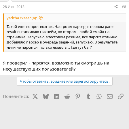
28 Июн 2013
#8
yadzha сказал(а):
Такой еще вопрос возник. Настроил парсер, в первом parse
result вытаскиваю никнейм, во втором - любой емайл на
страничке. Запускаю в тестовом режиме, все парсит отлично.
Добавляю парсер в очередь заданий, запускаю. В результате,
ники не парсятся, только емайлы... Где тут баг?
Я проверил - парсятся, возможно ты смотришь на
несуществующих пользователей?
Чтобы ответить, войдите или зарегистрируйтесь.
X
Bluesky
LinkedIn
Reddit
Pinterest
Tumblr
WhatsApp
Электр
Сс
Поделиться: