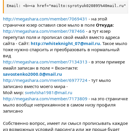
Email: <b><a href="mailto:syrotyuk020895%40mail.ru" t
http://megashara.com/member/7069431
- на этой
страничке юзер оставил свое мыло в поле
Откуда:
http://megashara.com/member/787466
- а тут юзер
перепутал поля и прописал свой емайл вместо адреса
сайта - Сайт:
http://
whiteknight_07@mail.ru
.
Такое мыло
тоже нужно спарсить и преобразовать в нормальный
вид
http://megashara.com/member/7134313
- в этом примере
емайл записан в поле = Вконтакте:
savostenko2000.0@mail.ru
http://megashara.com/member/6977724
- тут мыло
записано вместо моего мира -
Мой мир:
svetvlsha1981@mail.ru
http://megashara.com/member/7173809
- на это страничке
мыло вообще неприкаянное в самом низу профиля
записано
Собственно вопрос, имеет ли смысл прописывать каждое
из возможных условий парсинга или же проще будет