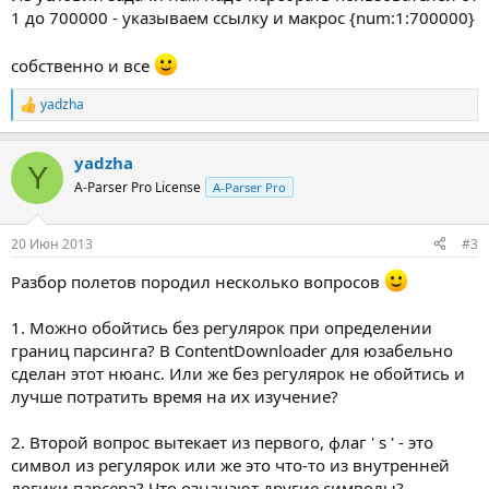
1 до 700000 - указываем ссылку и макрос {num:1:700000}
собственно и все
yadzha
Р
е
а
yadzha
к
Y
ц
A-Parser Pro License
A-Parser Pro
и
и
:
20 Июн 2013
#3
Разбор полетов породил несколько вопросов
1. Можно обойтись без регулярок при определении
границ парсинга? В ContentDownloader для юзабельно
сделан этот нюанс. Или же без регулярок не обойтись и
лучше потратить время на их изучение?
2. Второй вопрос вытекает из первого, флаг ' s ' - это
символ из регулярок или же это что-то из внутренней
логики парсера? Что означают другие символы?