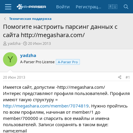
Войти
Регистрация
🇷🇺
Техническая поддержка
Помогите настроить парсинг данных с
сайта http://megashara.com/
А
Д
yadzha
20 Июн 2013
в
а
т
т
yadzha
Y
о
а
A-Parser Pro License
A-Parser Pro
р
н
т
а
е
ч
20 Июн 2013
#1
м
а
ы
л
Имеется сайт, допустим -http://megashara.com/
а
Интерес представляют профиля пользователей. Профиля
имеют такую структуру =
http://megashara.com/member/7074819
. Нужно пройтись
по всем профилям, начиная от member/1 до
member/700000 и спарсить все емайлы и имена
пользователей. Записи сохранять в таком виде:
name;email