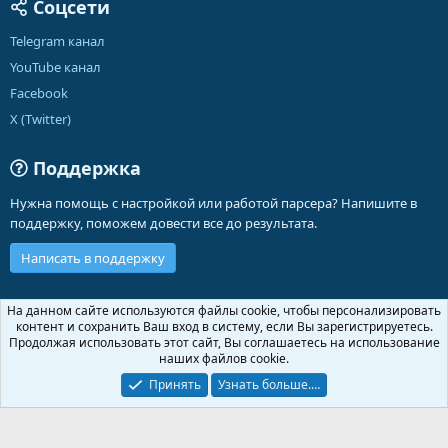
Соцсети
Telegram канал
YouTube канал
Facebook
X (Twitter)
Поддержка
Нужна помощь с настройкой или работой парсера? Напишите в
поддержку, поможем довести все до результата.
Написать в поддержку
Russian (RU)
На данном сайте используются файлы cookie, чтобы персонализировать
контент и сохранить Ваш вход в систему, если Вы зарегистрируетесь.
Обратная связь
Условия и правила
Продолжая использовать этот сайт, Вы соглашаетесь на использование
Политика конфиденциальности
Помощь
Главная
R
наших файлов cookie.
S
S
Принять
Узнать больше.…
®
Community platform by XenForo
© 2010-2026 XenForo Ltd.