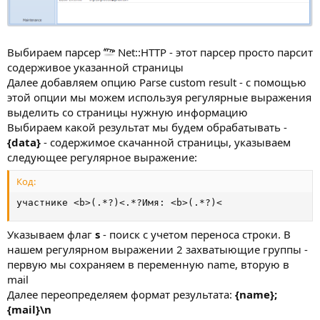
Выбираем парсер
Net::HTTP - этот парсер просто парсит
содерживое указанной страницы
Далее добавляем опцию Parse custom result - с помощью
этой опции мы можем используя регулярные выражения
выделить со страницы нужную информацию
Выбираем какой результат мы будем обрабатывать -
{data}
- содержимое скачанной страницы, указываем
следующее регулярное выражение:
Код:
участнике <b>(.*?)<.*?Имя: <b>(.*?)<
Указываем флаг
s
- поиск с учетом переноса строки. В
нашем регулярном выражении 2 захватыющие группы -
первую мы сохраняем в переменную name, вторую в
mail
Далее переопределяем формат результата:
{name};
{mail}\n