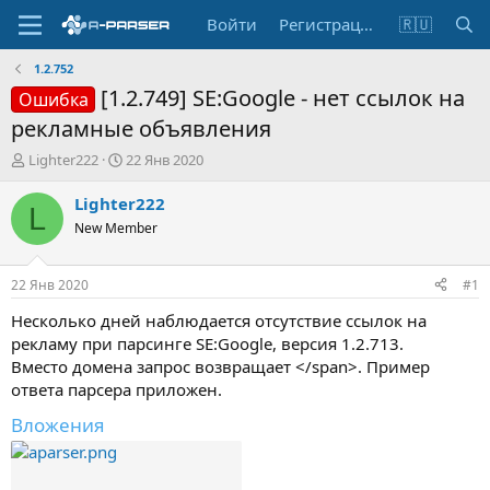
Войти
Регистрация
🇷🇺
1.2.752
[1.2.749] SE:Google - нет ссылок на
Ошибка
рекламные объявления
А
Д
Lighter222
22 Янв 2020
в
а
т
т
Lighter222
L
о
а
New Member
р
н
т
а
е
ч
22 Янв 2020
#1
м
а
ы
л
Несколько дней наблюдается отсутствие ссылок на
а
рекламу при парсинге SE:Google, версия 1.2.713.
Вместо домена запрос возвращает </span>. Пример
ответа парсера приложен.
Вложения