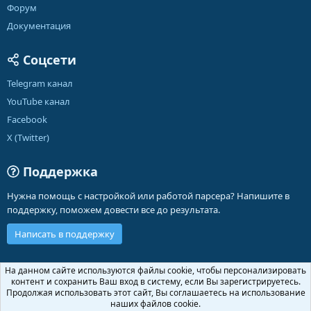
Форум
Документация
Соцсети
Telegram канал
YouTube канал
Facebook
X (Twitter)
Поддержка
Нужна помощь с настройкой или работой парсера? Напишите в
поддержку, поможем довести все до результата.
Написать в поддержку
Russian (RU)
На данном сайте используются файлы cookie, чтобы персонализировать
контент и сохранить Ваш вход в систему, если Вы зарегистрируетесь.
Обратная связь
Условия и правила
Продолжая использовать этот сайт, Вы соглашаетесь на использование
Политика конфиденциальности
Помощь
Главная
R
наших файлов cookie.
S