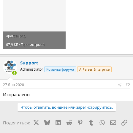
aparser.png
67,9 КБ · Просмотры: 4
Support
Administrator
Команда форума
A-Parser Enterprise
27 Янв 2020
#2
Исправлено
Чтобы ответить, войдите или зарегистрируйтесь.
X
Bluesky
LinkedIn
Reddit
Pinterest
Tumblr
WhatsApp
Электр
Сс
Поделиться: