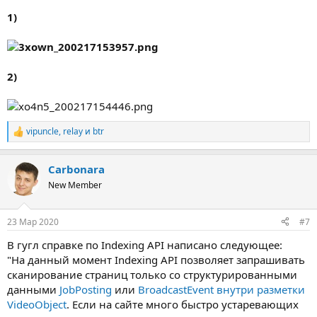
1)
2)
vipuncle
,
relay
и
btr
Р
е
а
Carbonara
к
ц
New Member
и
и
:
23 Мар 2020
#7
В гугл справке по Indexing API написано следующее:
"На данный момент Indexing API позволяет запрашивать
сканирование страниц только со структурированными
данными
JobPosting
или
BroadcastEvent внутри разметки
VideoObject
. Если на сайте много быстро устаревающих