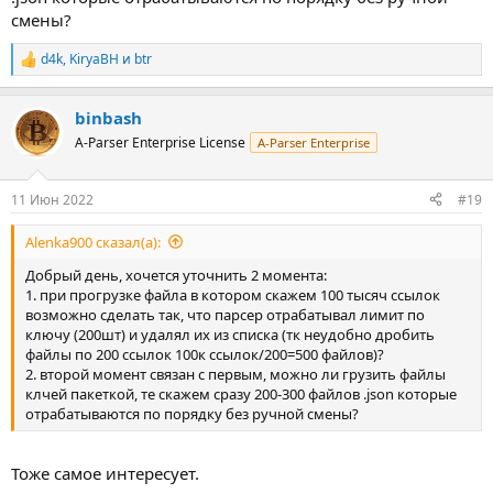
смены?
d4k
,
KiryaBH
и
btr
Р
е
а
binbash
к
ц
A-Parser Enterprise License
A-Parser Enterprise
и
и
:
11 Июн 2022
#19
Alenka900 сказал(а):
Добрый день, хочется уточнить 2 момента:
1. при прогрузке файла в котором скажем 100 тысяч ссылок
возможно сделать так, что парсер отрабатывал лимит по
ключу (200шт) и удалял их из списка (тк неудобно дробить
файлы по 200 ссылок 100к ссылок/200=500 файлов)?
2. второй момент связан с первым, можно ли грузить файлы
клчей пакеткой, те скажем сразу 200-300 файлов .json которые
отрабатываются по порядку без ручной смены?
Тоже самое интересует.