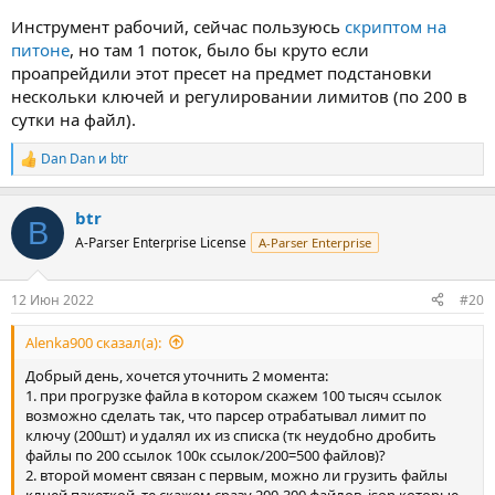
Инструмент рабочий, сейчас пользуюсь
скриптом на
питоне
, но там 1 поток, было бы круто если
проапрейдили этот пресет на предмет подстановки
нескольки ключей и регулировании лимитов (по 200 в
сутки на файл).
Dan Dan
и
btr
Р
е
а
btr
к
B
ц
A-Parser Enterprise License
A-Parser Enterprise
и
и
:
12 Июн 2022
#20
Alenka900 сказал(а):
Добрый день, хочется уточнить 2 момента:
1. при прогрузке файла в котором скажем 100 тысяч ссылок
возможно сделать так, что парсер отрабатывал лимит по
ключу (200шт) и удалял их из списка (тк неудобно дробить
файлы по 200 ссылок 100к ссылок/200=500 файлов)?
2. второй момент связан с первым, можно ли грузить файлы
клчей пакеткой, те скажем сразу 200-300 файлов .json которые