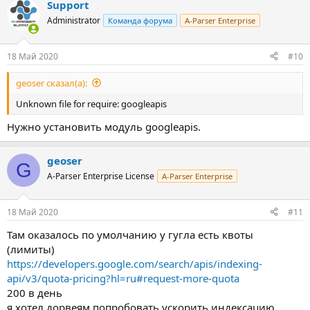
Support
Administrator
Команда форума
A-Parser Enterprise
18 Май 2020
#10
geoser сказал(а):
Unknown file for require: googleapis
Нужно установить модуль googleapis.
geoser
G
A-Parser Enterprise License
A-Parser Enterprise
18 Май 2020
#11
Там оказалось по умолчанию у гугла есть квоты
(лимиты)
https://developers.google.com/search/apis/indexing-
api/v3/quota-pricing?hl=ru#request-more-quota
200 в день
я хотел дорвеям попробовать ускорить индексацию