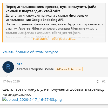
Перед использованием пресета, нужно получить файл
ключей и подтвердить свой сайт.
Детальная инструкция написана в статье
Инструкция
использования Google Indexing API.
После получению файла ключей, нужно будет скопировать его
в папку
./aparser/files
и в пресете в опции
Filename
указать
только
имя файла, например:
client_secret.json.
Также для работы с
Google API
нужно установить модуль
Нажмите, чтобы раскрыть...
googleapis
.
...
Узнать больше об этом ресурсе...
btr
B
A-Parser Enterprise License
A-Parser Enterprise
17 Фев 2020
#2
сделал все по мануалу, не получается добавить страницу
на индексацию: