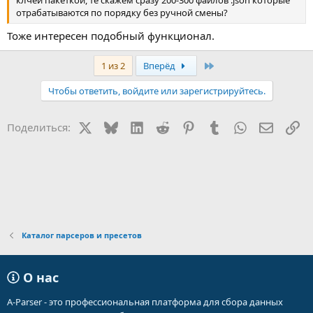
отрабатываются по порядку без ручной смены?
Тоже интересен подобный функционал.
Последняя
1 из 2
Вперёд
Чтобы ответить, войдите или зарегистрируйтесь.
X
Bluesky
LinkedIn
Reddit
Pinterest
Tumblr
WhatsApp
Электр
Сс
Поделиться:
Каталог парсеров и пресетов
О нас
A-Parser - это профессиональная платформа для сбора данных