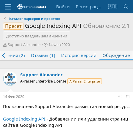
Войти
Регистрация
🇷🇺
Каталог парсеров и пресетов
Google Indexing API
Обновление 2.1
Пресет
Доступно владельцам лицензии
А
Д
Support Alexander
14 Фев 2020
в
а
овления (2)
т
Отзывы (1)
т
История версий
Обсуждение
о
а
р
н
т
а
Support Alexander
е
ч
A-Parser Enterprise License
м
а
A-Parser Enterprise
ы
л
а
14 Фев 2020
#1
Пользователь Support Alexander разместил новый ресурс:
Google Indexing API
- Добавлении или удалении страниц
сайта в Google Indexing API