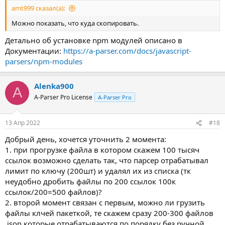
amt999 сказал(а):
Можно показать, что куда скопировать.
Детально об установке npm модулей описано в
Документации:
https://a-parser.com/docs/javascript-
parsers/npm-modules
Alenka900
A
A-Parser Pro License
A-Parser Pro
13 Апр 2022
#18
Добрый день, хочется уточнить 2 момента:
1. при прогрузке файла в котором скажем 100 тысяч
ссылок возможно сделать так, что парсер отрабатывал
лимит по ключу (200шт) и удалял их из списка (тк
неудобно дробить файлы по 200 ссылок 100к
ссылок/200=500 файлов)?
2. второй момент связан с первым, можно ли грузить
файлы клчей пакеткой, те скажем сразу 200-300 файлов
.json которые отрабатываются по порядку без ручной