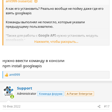
amt999 сказал(а):
А как его установить? Реально вообще не пойму даже где его
взять googleapis
Команды выполнял не помогло, которые указали
предыдущему пользователю.
"Также для работы с
Google API
нужно установить модуль
googleapis
."
Нажмите, чтобы раскрыть...
Можно показать, что куда скопировать.
нужно ввести команду в консоли
npm install googleapis
amt999
Р
е
а
Support
к
ц
Administrator
Команда форума
A-Parser Enterprise
и
и
:
16 Фев 2022
#17