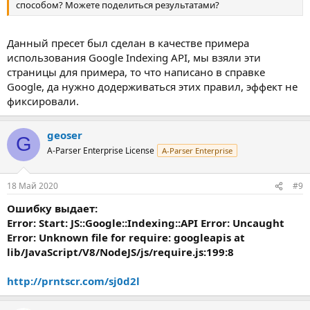
способом? Можете поделиться результатами?
Данный пресет был сделан в качестве примера
использования Google Indexing API, мы взяли эти
страницы для примера, то что написано в справке
Google, да нужно додерживаться этих правил, эффект не
фиксировали.
geoser
G
A-Parser Enterprise License
A-Parser Enterprise
18 Май 2020
#9
Ошибку выдает:
Error: Start: JS::Google::Indexing::API Error: Uncaught
Error: Unknown file for require: googleapis at
lib/JavaScript/V8/NodeJS/js/require.js:199:8
http://prntscr.com/sj0d2l