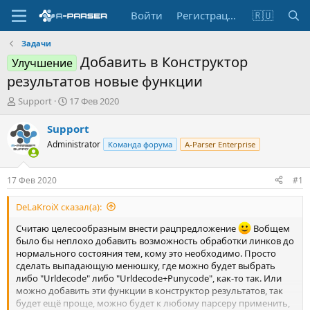
Войти
Регистрация
🇷🇺
Задачи
Добавить в Конструктор
Улучшение
результатов новые функции
А
Д
Support
17 Фев 2020
в
а
т
т
Support
о
а
Administrator
Команда форума
A-Parser Enterprise
р
н
т
а
е
ч
17 Фев 2020
#1
м
а
ы
л
DeLaKroiX сказал(а):
а
Считаю целесообразным внести рацпредложение
Вобщем
было бы неплохо добавить возможность обработки линков до
нормального состояния тем, кому это необходимо. Просто
сделать выпадающую менюшку, где можно будет выбрать
либо "Urldecode" либо "Urldecode+Punycode", как-то так. Или
можно добавить эти функции в конструктор результатов, так
будет ещё проще, можно будет к любому парсеру применить,