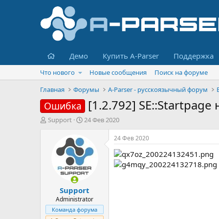
Главная
Демо
Купить A-Parser
Поддержка
Что нового
Новые сообщения
Поиск на форуме
Главная
Форумы
A-Parser - русскоязычный форум
[1.2.792] SE::Startpage
Ошибка
А
Д
Support
24 Фев 2020
в
а
т
т
24 Фев 2020
о
а
р
н
т
а
е
ч
м
а
Support
ы
л
а
Administrator
Команда форума