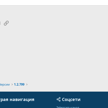
tsApp
Электронная почта
Ссылка
Версии
1.2.799
рая навигация
Соцсети
Telegram канал