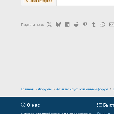
A-Parser Enterprise
X
Bluesky
LinkedIn
Reddit
Pinterest
Tumblr
Wha
Поделиться:
Главная
Форумы
A-Parser - русскоязычный форум
О нас
Быст
Главная
A-Parser - это профессиональная платформа