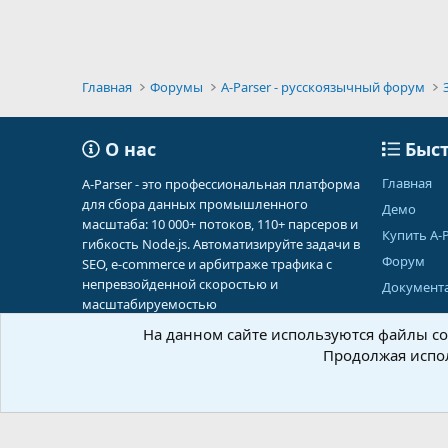
Главная
Форумы
A-Parser - русскоязычный форум
О нас
Быст
Главная
A-Parser - это профессиональная платформа
для сбора данных промышленного
Демо
масштаба: 10 000+ потоков, 110+ парсеров и
Купить A-P
гибкость Node.js. Автоматизируйте задачи в
Форум
SEO, e-commerce и арбитраже трафика с
непревзойденной скоростью и
Документ
масштабируемостью
На данном сайте используются файлы coo
Продолжая испол
Russian (RU)