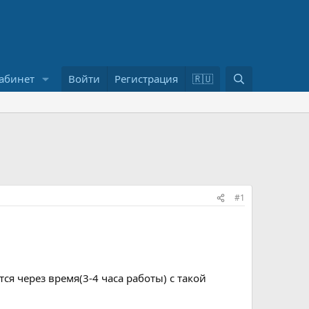
П
абинет
Войти
Регистрация
🇷🇺
о
и
с
к
#1
тся через время(3-4 часа работы) с такой