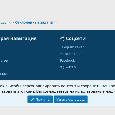
Задачи
Отклоненные задачи
рая навигация
Соцсети
Telegram канал
YouTube канал
arser
Facebook
X (Twitter)
ация
kie, чтобы персонализировать контент и сохранить Ваш вхо
ьзовать этот сайт, Вы соглашаетесь на использование наши
Обратная связь
Условия и правила
Принять
Узнать больше.…
®
Community platform by XenForo
© 2010-2026 XenForo Ltd.