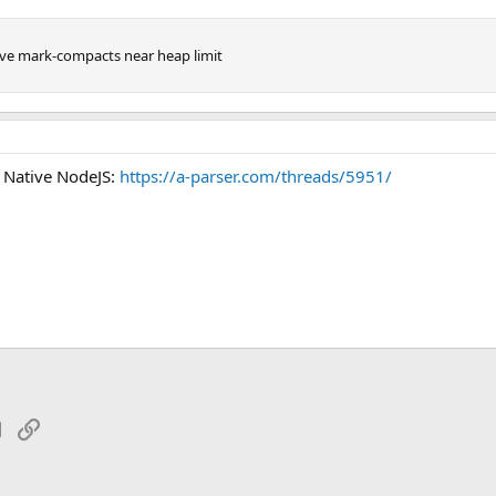
tive mark-compacts near heap limit
Native NodeJS:
https://a-parser.com/threads/5951/
tsApp
Электронная почта
Ссылка