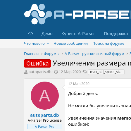
Главная
Демо
Купить A-Parser
Поддержка
Что нового
Новые сообщения
Поиск на форуме
Главная
Форумы
A-Parser - русскоязычный форум
Увеличения размера m
Ошибка
А
Д
Т
autoparts.db
12 Мар 2020
max_old_space_size
в
а
е
т
т
г
12 Мар 2020
о
а
и
A
р
н
Добрый день.
т
а
е
ч
Не могли бы увеличить зна
м
а
ы
л
autoparts.db
Увеличения значения
Memor
а
A-Parser Pro License
ошибкой:
A-Parser Pro