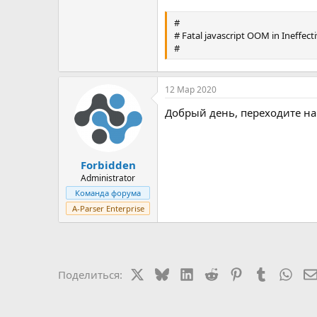
#
# Fatal javascript OOM in Ineffec
#
12 Мар 2020
Добрый день, переходите на 
Forbidden
Administrator
Команда форума
A-Parser Enterprise
X
Bluesky
LinkedIn
Reddit
Pinterest
Tumblr
Wha
Поделиться: