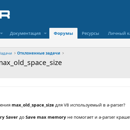
Документация
Форумы
Ресурсы
Личный к
Задачи
Отклоненные задачи
ax_old_space_size
чения
max_old_space_size
для V8 используемый в a-parser?
y Saver
до
Save max memory
не помогает и a-parser краше