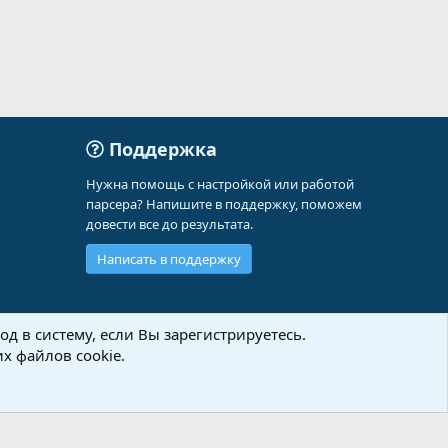
Поддержка
Нужна помощь с настройкой или работой
парсера? Напишите в поддержку, поможем
довести все до результата.
Написать в поддержку
д в систему, если Вы зарегистрируетесь.
х файлов cookie.
Политика конфиденциальности
Помощь
Главная
R
S
S