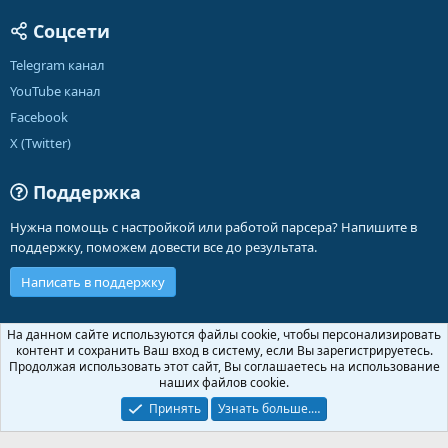
Соцсети
Telegram канал
YouTube канал
Facebook
X (Twitter)
Поддержка
Нужна помощь с настройкой или работой парсера? Напишите в
поддержку, поможем довести все до результата.
Написать в поддержку
Russian (RU)
На данном сайте используются файлы cookie, чтобы персонализировать
контент и сохранить Ваш вход в систему, если Вы зарегистрируетесь.
Обратная связь
Условия и правила
Продолжая использовать этот сайт, Вы соглашаетесь на использование
Политика конфиденциальности
Помощь
Главная
R
наших файлов cookie.
S
S
Принять
Узнать больше.…
®
Community platform by XenForo
© 2010-2026 XenForo Ltd.