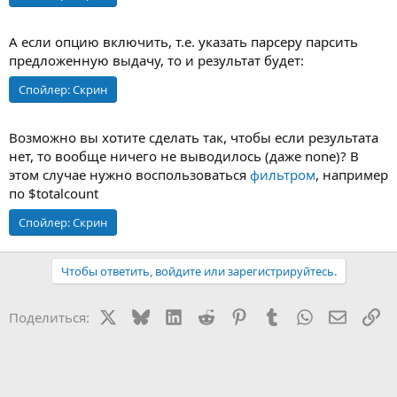
А если опцию включить, т.е. указать парсеру парсить
предложенную выдачу, то и результат будет:
Спойлер:
Скрин
Возможно вы хотите сделать так, чтобы если результата
нет, то вообще ничего не выводилось (даже none)? В
этом случае нужно воспользоваться
фильтром
, например
по $totalcount
Спойлер:
Скрин
Чтобы ответить, войдите или зарегистрируйтесь.
X
Bluesky
LinkedIn
Reddit
Pinterest
Tumblr
WhatsApp
Электр
Сс
Поделиться: