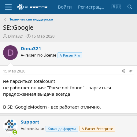
Войти
Регистрация
🇷🇺
Техническая поддержка
SE::Google
А
Д
Dima321
15 Мар 2020
в
а
т
т
Dima321
D
о
а
A-Parser Pro License
A-Parser Pro
р
н
т
а
е
ч
15 Мар 2020
#1
м
а
ы
л
не парситься totalcount
а
не работает опция: "Parse not found" - парситься
предложенная выдача всегда
В SE::GoogleModern - все работает отлично.
Support
Administrator
Команда форума
A-Parser Enterprise