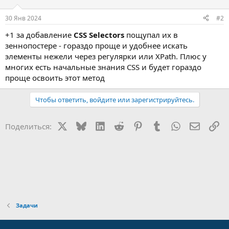
и
:
30 Янв 2024
#2
+1 за добавление
CSS Selectors
пощупал их в
зеннопостере - гораздо проще и удобнее искать
элементы нежели через регулярки или XPath. Плюс у
многих есть начальные знания CSS и будет гораздо
проще освоить этот метод
Чтобы ответить, войдите или зарегистрируйтесь.
X
Bluesky
LinkedIn
Reddit
Pinterest
Tumblr
WhatsApp
Электр
Сс
Поделиться:
Задачи