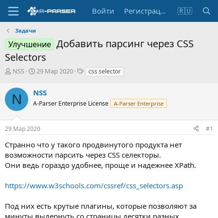
Войти
Регистрация
🇷🇺
Задачи
Добавить парсинг через CSS
Улучшение
Selectors
А
Д
Т
NSS
29 Мар 2020
css selector
в
а
е
т
т
г
NSS
N
о
а
и
A-Parser Enterprise License
A-Parser Enterprise
р
н
т
а
е
ч
29 Мар 2020
#1
м
а
ы
л
Странно что у такого продвинутого продукта нет
а
возможности парсить через CSS селекторы.
Они ведь гораздо удобнее, проще и надежнее XPath.
https://www.w3schools.com/cssref/css_selectors.asp
Под них есть крутые плагины, которые позволяют за
минуты выдернуть со страницы десятки разных