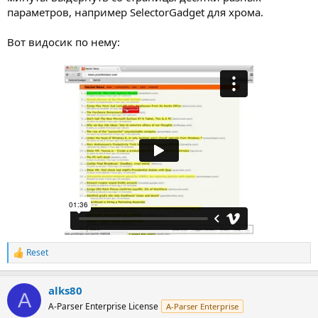
параметров, например SelectorGadget для хрома.
Вот видосик по нему:
Reset
Р
е
а
alks80
к
A
ц
A-Parser Enterprise License
A-Parser Enterprise
и