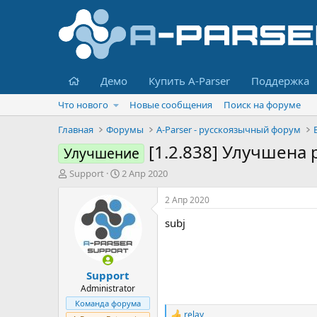
Главная
Демо
Купить A-Parser
Поддержка
Что нового
Новые сообщения
Поиск на форуме
Главная
Форумы
A-Parser - русскоязычный форум
[1.2.838] Улучшена
Улучшение
А
Д
Support
2 Апр 2020
в
а
т
т
2 Апр 2020
о
а
subj
р
н
т
а
е
ч
м
а
Support
ы
л
а
Administrator
Команда форума
relay