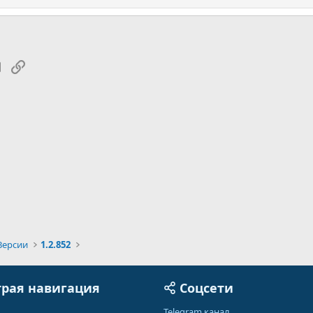
tsApp
Электронная почта
Ссылка
Версии
1.2.852
рая навигация
Соцсети
Telegram канал