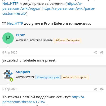
Net::HTTP
и регулярные выражения (
https://a-
parser.com/wiki/regex/
,
https://a-parser.com/wiki/parse-
custom-result/
)
Net::HTTP
доступен в Pro и Enterprise лицензиях.
Pirat
P
A-Parser Enterprise License
A-Parser Enterprise
6 Апр 2020
#3
ya zaplachu, sdelaite mne preset.
Support
Administrator
Команда форума
A-Parser Enterprise
6 Апр 2020
#4
Контакты Платной поддержки есть тут:
http://a-
parser.com/threads/1795/