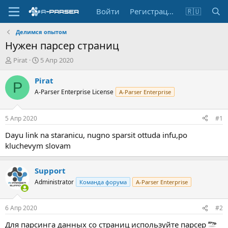
Войти
Регистрация
🇷🇺
Делимся опытом
Нужен парсер страниц
А
Д
Pirat
5 Апр 2020
в
а
т
т
Pirat
P
о
а
A-Parser Enterprise License
A-Parser Enterprise
р
н
т
а
е
ч
5 Апр 2020
#1
м
а
ы
л
Dayu link na staranicu, nugno sparsit ottuda infu,po
а
kluchevym slovam
Support
Administrator
Команда форума
A-Parser Enterprise
6 Апр 2020
#2
Для парсинга данных со страниц используйте парсер