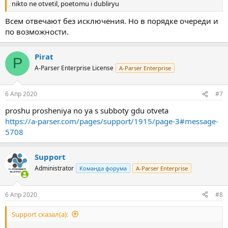
nikto ne otvetil, poetomu i dubliryu
Всем отвечают без исключения. Но в порядке очереди и
по возможности.
Pirat
P
A-Parser Enterprise License
A-Parser Enterprise
6 Апр 2020
#7
proshu prosheniya no ya s subboty gdu otveta
https://a-parser.com/pages/support/1915/page-3#message-
5708
Support
Administrator
Команда форума
A-Parser Enterprise
6 Апр 2020
#8
Support сказал(а):