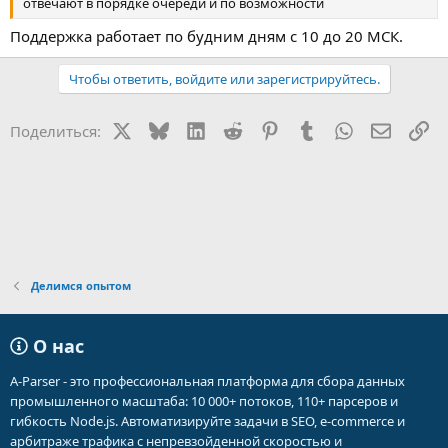
отвечают в порядке очереди и по возможности
Поддержка работает по будним дням с 10 до 20 МСК.
Чтобы ответить, войдите или зарегистрируйтесь.
X
Bluesky
LinkedIn
Reddit
Pinterest
Tumblr
WhatsApp
Электр
Сс
Поделиться:
Делимся опытом
О нас
A-Parser - это профессиональная платформа для сбора данных
промышленного масштаба: 10 000+ потоков, 110+ парсеров и
гибкость Node.js. Автоматизируйте задачи в SEO, e-commerce и
арбитраже трафика с непревзойденной скоростью и